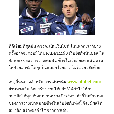
ที่ดีเยี่ยมที่สุดมัน ควรจะเป็นเว็บไซต์ ไหนพวกเราก็บาง
ครั้งอาจจะตอบมิได้UFABET1168 เว็บไซต์พนันบอล ใน
ลักษณะของ การวางเดิมพัน ข้างในเว็บก็จะดำเนิน งาน
ให้กับสมาชิกได้ทุกต้นแบบครั้งอย่าง ไม่ต้องสงสัยด้วย
เหตุนี้หนทางสำหรับ การเล่นพนัน
www ufabet com
ผ่านทางเว็บ ก็จะสร้าง รายได้แล้วก็ได้กำไรให้กับ
สมาชิกได้ทุก ต้นแบบกันอย่าง ยิ่งจริงๆแล้วก็ในลักษณะ
ของการวางเป้าหมายข้างในเว็บไซต์แห่งนี้ ก็จะมีผลให้
สมาชิก สร้างผลกำไร จากการเล่น