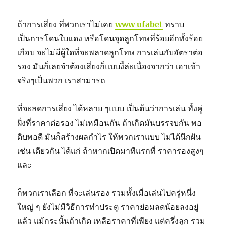
ถ้าการเสี่ยง ที่พวกเราไม่เคย
www ufabet
ทราบ
เป็นการโดนใบแดง หรือโดนจุดลูกโทษที่ร้อยอีกทั้งร้อย
เกือบ จะไม่มีผู้ใดที่จะพลาดลูกโทษ การเล่นกับอัตราต่อ
รอง มันก็เลยจำต้องเสี่ยงก็แบบงี้ล่ะเนื่องจากว่า เอาเข้า
จริงๆเป็นพวก เราสามารถ
ที่จะลดการเสี่ยง ได้หลาย ๆแบบ เป็นต้นว่าการเล่น ทั้งคู่
ฝั่งที่ราคาต่อรอง ไม่เหมือนกัน ถ้าเกิดมันบรรจบกัน พอ
ดิบพอดี มันก็สร้างผลกำไร ให้พวกเราแบบ ไม่ได้นึกฝัน
เช่น เดียวกัน ได้แก่ ถ้าหากเปิดมาทีแรกที่ ราคารองสูงๆ
และ
ก็พวกเราเลือก ที่จะเล่นรอง รวมทั้งเมื่อเล่นไปครู่หนึ่ง
ใหญ่ ๆ ยังไม่มีวิธีการทำประตู ราคาย่อมลดน้อยลงอยู่
แล้ว แม้กระนั้นถ้าเกิด เหลือราคาที่เพียง แต่ครึ่งลูก รวม