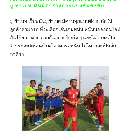
ยู ฟ่าเบท มันมีตารางการแข่งขันชิงชัย
ยู ฟ่าเบท เว็บพนันยูฟ่าเบส มีครบทุกแบบซึ่ง จะก่อให้
ลูกค้าสามารถ ที่จะเลือกเล่นเกมพนัน พนันบอลออนไลน์
กันได้อย่างง่าย ดายกันอย่างยิ่งจริง ๆ และไม่ว่าจะเป็น
ไปประเทศเพื่อนบ้านก็สามารถพนัน ได้ไม่ว่าจะเป็นลีก
ลาลีก้า