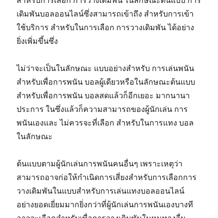
เดิมพันบอลออนไลน์ซึ่งสามารถเข้าถึง สำหรับการเข้า
ใช้บริการ สำหรับในการเลือก การวางเดิมพัน ได้อย่าง
ยิ่งเพิ่มขึ้นซึ่ง
ไม่ว่าจะเป็นในลักษณะ แบบอย่างสำหรับ การเล่นพนัน
สำหรับเพื่อการพนัน บอลผู้เดียวหรือในลักษณะต้นแบบ
สำหรับเพื่อการพนัน บอลสดแล้วก็อีกเยอะ มากนานา
ประการ ในซึ่งแล้วก็ความสามารถของผู้นักเล่น การ
พนันเองและ ไม่ควรจะที่เลือก สำหรับในการแทง บอล
ในลักษณะ
ต้นแบบตามผู้นักเล่นการพนันคนอื่นๆ เพราะเหตุว่า
สามารถอาจก่อให้กำเนิดการเสี่ยงสำหรับการเลือกการ
วางเดิมพันในแบบสำหรับการเล่นแทงบอลออนไลน์
อย่างยอดเยี่ยมมากยิ่งกว่าที่ผู้นักเล่นการพนันเองบางที
อาจจะเลือกสำหรับเพื่อการวางเดิมพันในหนทางอื่น