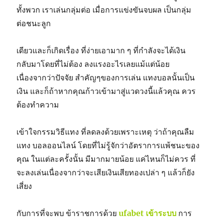
ทั้งพวก เราเล่นกลุ่มต่อ เมื่อการแข่งขันจบผล เป็นกลุ่ม
ต่อชนะลูก
เดียวและก็เกิดเรื่อง ที่ง่ายเอามาก ๆ ที่กำลังจะได้เงิน
กลับมาโดยที่ไม่ต้อง ลงแรงอะไรเลยแม้แต่น้อย
เนื่องจากว่าปัจจัย สำคัญๆของการเล่น แทงบอลนั้นเป็น
เงิน และก็ถ้าหากคุณก้าวเข้ามาสู่แวดวงนี้แล้วคุณ ควร
ต้องทำความ
เข้าใจกรรมวิธีแทง ที่ลดลงด้วยเพราะเหตุ ว่าถ้าคุณลืม
แทง บอลออนไลน์ โดยที่ไม่รู้จักว่าอัตราการแพ้ชนะของ
คุณ ในแต่ละครั้งนั้น มีมากมายน้อย แค่ไหนก็ไม่ควร ที่
จะลงเล่นเนื่องจากว่าจะเสียเงินเสียทองเปล่า ๆ แล้วก็ยัง
เสี่ยง
กับการที่จะพบ ข้าราชการด้วย
ufabet เข้าระบบ
การ