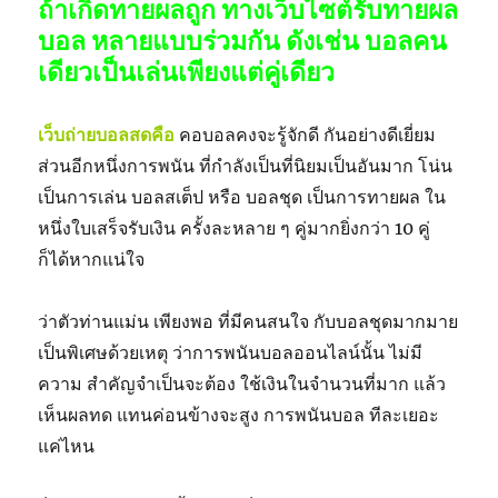
ถ้าเกิดทายผลถูก ทางเว็บไซต์รับทายผล
บอล หลายแบบร่วมกัน ดังเช่น บอลคน
เดียวเป็นเล่นเพียงแต่คู่เดียว
เว็บถ่ายบอลสดคือ
คอบอลคงจะรู้จักดี กันอย่างดีเยี่ยม
ส่วนอีกหนึ่งการพนัน ที่กำลังเป็นที่นิยมเป็นอันมาก โน่น
เป็นการเล่น บอลสเต็ป หรือ บอลชุด เป็นการทายผล ใน
หนึ่งใบเสร็จรับเงิน ครั้งละหลาย ๆ คู่มากยิ่งกว่า 10 คู่
ก็ได้หากแน่ใจ
ว่าตัวท่านแม่น เพียงพอ ที่มีคนสนใจ กับบอลชุดมากมาย
เป็นพิเศษด้วยเหตุ ว่าการพนันบอลออนไลน์นั้น ไม่มี
ความ สำคัญจำเป็นจะต้อง ใช้เงินในจำนวนที่มาก แล้ว
เห็นผลทด แทนค่อนข้างจะสูง การพนันบอล ทีละเยอะ
แค่ไหน