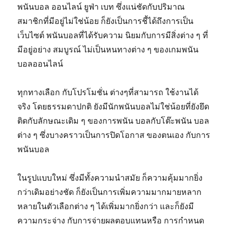
พนันบอล ออนไลน์ ยูฟ่า เบท ซึ่งแน่ชัดกับปริมาณ
สมาชิกที่มีอยู่ไม่ใช่น้อย ก็ยังเป็นการชี้ได้ถึงการเป็น
เว็บไซต์ พนันบอลที่ได้รับความ นิยมกับการมีสิ่งต่าง ๆ ที่
มีอยู่อย่าง สมบูรณ์ ไม่เป็นหนทางต่าง ๆ ของเกมพนัน
บอลออนไลน์
ทุกทางเลือก กับโปรโมชั่น ต่างๆที่สามารถ ใช้งานได้
จริง โดยธรรมดาปกติ ยังมีนักพนันบอลไม่ใช่น้อยที่ยังยึด
ติดกับลักษณะเดิม ๆ ของการพนัน บอลกับโต๊ะพนัน บอล
ต่าง ๆ ซึ่งบางคราวเป็นการปิดโอกาส ของตนเอง กับการ
พนันบอล
ในรูปแบบใหม่ ซึ่งมีทั้งความนำสมัย ก็ความคุ้มมากยิ่ง
กว่าเดิมอย่างชัด ก็ยังเป็นการเพิ่มความมากมายหลาก
หลายในตัวเลือกต่าง ๆ ได้เพิ่มมากยิ่งกว่า และก็ยังมี
ความกระจ่าง กับการจ่ายผลตอบแทนหรือ การกำหนด