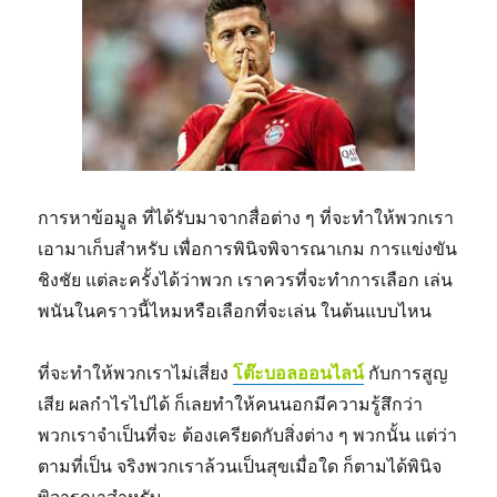
การหาข้อมูล ที่ได้รับมาจากสื่อต่าง ๆ ที่จะทำให้พวกเรา
เอามาเก็บสำหรับ เพื่อการพินิจพิจารณาเกม การแข่งขัน
ชิงชัย แต่ละครั้งได้ว่าพวก เราควรที่จะทำการเลือก เล่น
พนันในคราวนี้ไหมหรือเลือกที่จะเล่น ในต้นแบบไหน
ที่จะทำให้พวกเราไม่เสี่ยง
โต๊ะบอลออนไลน์
กับการสูญ
เสีย ผลกำไรไปได้ ก็เลยทำให้คนนอกมีความรู้สึกว่า
พวกเราจำเป็นที่จะ ต้องเครียดกับสิ่งต่าง ๆ พวกนั้น แต่ว่า
ตามที่เป็น จริงพวกเราล้วนเป็นสุขเมื่อใด ก็ตามได้พินิจ
พิจารณาสำหรับ