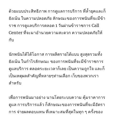
ด้วยแบบประสิทธิภาพ การดูแลการบริการ ที่ล้ำยุคและก็
ยังเน้น ในความปลอดภัย ลักษณะของการพนันที่จะมีข้า
ราช การดูแลบริการตลอด 1 วันผ่านข้าราชการ Call
Center ที่จะมาอำนวยความสะดวก ความปลอดภัยให้
กับ
นักพนันได้ได้โอกาส การผลิตรายได้แบบ สูงสุดรวมทั้ง
ยังเน้น ในกำไรลักษณะ ของการพนันที่จะมีข้าราชการ
ดูแลบริการ ตลอดระยะเวลาก็เลย เป็นความถูกใจ และก็
เป็นเหตุผลสำคัญที่หลายๆท่านเลือก เว็บของพวกเรา
สำหรับ
เพื่อการพนันมาอย่าง นานโดยระบบความ คุ้มราคาการ
ดูแล การบริการแล้ว ก็ลักษณะของการพนันที่จะมีอัตรา
การ จ่ายผลตอบแทน ที่เหมาะสมที่สุดในทุก ๆ ครั้งของ