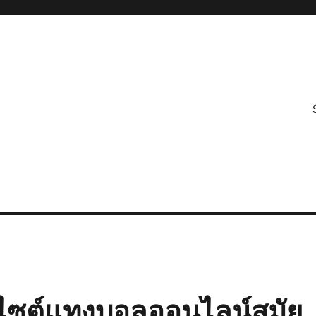
บไซต์แทงบอลออนไลน์สมัย