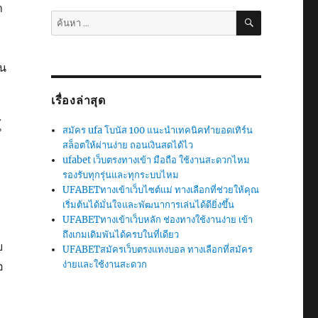
า
ค้นหา
ค้นหา:
ัน
เรื่องล่าสุด
้
สมัคร ufa โบนัส 100 แนะนำเทคนิคทำยอดเทิร์น
สล็อตให้ผ่านง่าย ถอนเงินสดได้ไว
ufabet เว็บตรงทางเข้า มือถือ ใช้งานสะดวกไหม
รองรับทุกรุ่นและทุกระบบไหม
UFABETทางเข้าเว็บไซต์แม่ ทางเลือกที่ช่วยให้คุณ
เริ่มต้นได้มั่นใจและพัฒนาการเล่นได้ดียิ่งขึ้น
UFABETทางเข้าเว็บหลัก ช่องทางใช้งานง่าย เข้า
ถึงเกมเดิมพันได้ครบในที่เดียว
บ
UFABETสมัครเว็บตรงแทงบอล ทางเลือกที่สมัคร
ง่ายและใช้งานสะดวก
อ