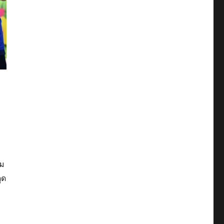
วม
ูด