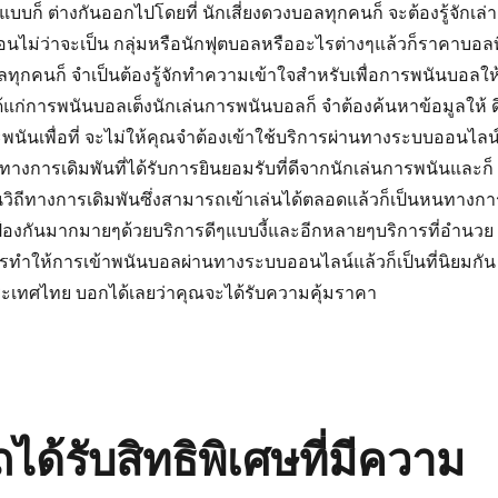
บก็ ต่างกันออกไปโดยที่ นักเสี่ยงดวงบอลทุกคนก็ จะต้องรู้จักเล่า
ก่อนไม่ว่าจะเป็น กลุ่มหรือนักฟุตบอลหรืออะไรต่างๆแล้วก็ราคาบอลที
ทุกคนก็ จำเป็นต้องรู้จักทำความเข้าใจสำหรับเพื่อการพนันบอลให
ได้แก่การพนันบอลเต็งนักเล่นการพนันบอลก็ จำต้องค้นหาข้อมูลให้ ด
ะพนันเพื่อที่ จะไม่ให้คุณจำต้องเข้าใช้บริการผ่านทางระบบออนไลน
นทางการเดิมพันที่ได้รับการยินยอมรับที่ดีจากนักเล่นการพนันและก็
ป็นวิถีทางการเดิมพันซึ่งสามารถเข้าเล่นได้ตลอดแล้วก็เป็นหนทางกา
ป็นป้องกันมากมายๆด้วยบริการดีๆแบบงี้และอีกหลายๆบริการที่อำนวย
ารทำให้การเข้าพนันบอลผ่านทางระบบออนไลน์แล้วก็เป็นที่นิยมกัน
ระเทศไทย บอกได้เลยว่าคุณจะได้รับความคุ้มราคา
รับสิทธิพิเศษที่มีความ