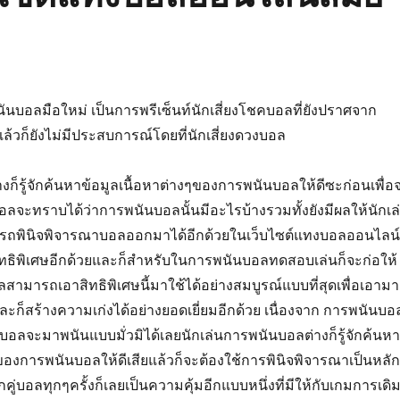
นบอลมือใหม่ เป็นการพรีเซ็นท์นักเสี่ยงโชคบอลที่ยังปราศจาก
วก็ยังไม่มีประสบการณ์โดยที่นักเสี่ยงดวงบอล
งก็รู้จักค้นหาข้อมูลเนื้อหาต่างๆของการพนันบอลให้ดีซะก่อนเพื่อ
บอลจะทราบได้ว่าการพนันบอลนั้นมีอะไรบ้างรวมทั้งยังมีผลให้นักเล
ถพินิจพิจารณาบอลออกมาได้อีกด้วยในเว็บไซต์แทงบอลออนไลน์
มีสิทธิพิเศษอีกด้วยและก็สำหรับในการพนันบอลทดสอบเล่นก็จะก่อให้
สามารถเอาสิทธิพิเศษนี้มาใช้ได้อย่างสมบูรณ์แบบที่สุดเพื่อเอามา
ก็สร้างความเก่งได้อย่างยอดเยี่ยมอีกด้วย เนื่องจาก การพนันบอ
นบอลจะมาพนันแบบมั่วมิได้เลยนักเล่นการพนันบอลต่างก็รู้จักค้นหา
ๆของการพนันบอลให้ดีเสียแล้วก็จะต้องใช้การพินิจพิจารณาเป็นหลัก
กคู่บอลทุกๆครั้งก็เลยเป็นความคุ้มอีกแบบหนึ่งที่มีให้กับเกมการเดิ