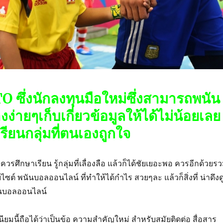
ซึ่งนักลงทุนมือใหม่ซึ่งสามารถพนัน
งง่ายๆเก็บเกี่ยวข้อมูลให้ได้ไม่น้อยเลย
เรียนกลุ่มที่ตนเองถูกใจ
ควรศึกษาเรียน รู้กลุ่มที่เลื่องลือ แล้วก็ได้ชัยเยอะพอ ควรอีกด้วยร
็บไซต์ พนันบอลออนไลน์ ที่ทำให้ได้กำไร สวยๆละ แล้วก็สิ่งที่ น่าดึงด
ันบอลออนไลน์
ียมนี้ถือได้ว่าเป็นข้อ ความสำคัญใหม่ สำหรับสมัยติดต่อ สื่อสาร