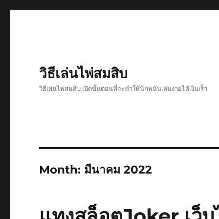
วิธีเล่นไพ่สมสิบ
วิธีเล่นไพ่สมสิบ เปิดขั้นตอนที่จะทำให้นักพนันเล่นง่ายได้เงินเร็ว
Month:
มีนาคม 2022
แทงสล็อตJoker เว็