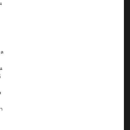
น
อล
ัน
ี
ล
่า