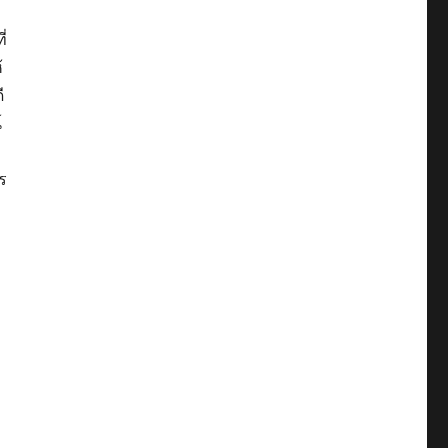
่
้
ี
์
ร