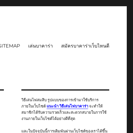
SITEMAP
เล่นบาคาร่า
สมัครบาคาร่าเว็บไหนดี
วิธีเล่นไพ่สมสิบ รูปแบบของการเข้ามาใช้บริการ
ภายในเว็บไซต์
แนะนำ วิธีเล่นไพ่บาคาร่า
จะทำให้
สมาชิกได้รับความรวดเร็วและสะดวกสบายในการใช้
งานภายในเว็บไซต์ได้อย่างดีที่สุด
และในปัจจุบันนี้การเดิมพันผ่านเว็บไซต์ของเราได้ขึ้น