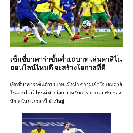
เซ็กซี่บาคาร่าขั้นต่ำ10บาท เล่นคาสิโน
ออนไลน์ไหนดี จะสร้างโอกาสที่ดี
เซ็กซี่บาคาร่าขั้นต่ำ10บาท เมื่อทำ ความเข้าใจ เล่นคาสิ
โนออนไลน์ ไหนดี
ตัวเลือก สำหรับการวาง เดิมพัน ของ
นัก พนันใน เวลานี้ มันมีอยู่