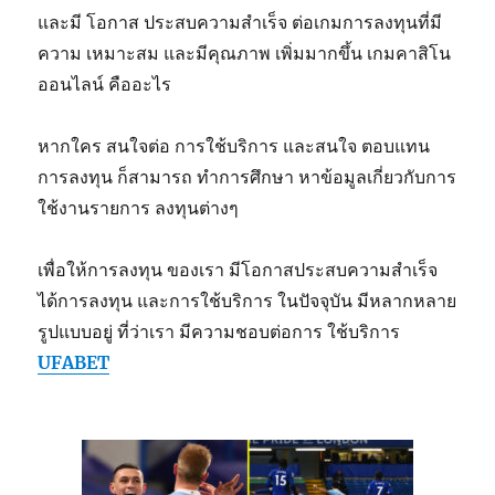
และมี โอกาส ประสบความสำเร็จ ต่อเกมการลงทุนที่มี
ความ เหมาะสม และมีคุณภาพ เพิ่มมากขึ้น
เกมคาสิโน
ออนไลน์ คืออะไร
หากใคร สนใจต่อ การใช้บริการ และสนใจ ตอบแทน
การลงทุน ก็สามารถ ทำการศึกษา หาข้อมูลเกี่ยวกับการ
ใช้งานรายการ ลงทุนต่างๆ
เพื่อให้การลงทุน ของเรา มีโอกาสประสบความสำเร็จ
ได้
การลงทุน และการใช้บริการ ในปัจจุบัน มีหลากหลาย
รูปแบบอยู่ ที่ว่าเรา มีความชอบต่อการ ใช้บริการ
UFABET