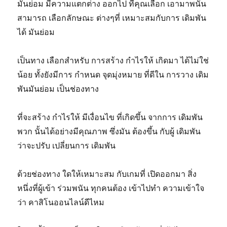
มันย่อม มีความแตกต่าง ออกไป ที่คุณเลือก เอามาพนัน
สามารถ เลือกลักษณะ ต่างๆที่ เหมาะสมกับการ เดิมพัน
ได้ มันย่อม
เป็นทาง เลือกสำหรับ การสร้าง กำไรให้ เกิดมา ได้ไม่ใช่
น้อย ทั้งยังมีการ กำหนด จุดมุ่งหมาย ที่ดีใน การวาง เดิม
พันมันย่อม เป็นช่องทาง
ที่จะสร้าง กำไรให้ มีเงื่อนไข ที่เกิดขึ้น จากการ เดิมพัน
พวก นั้นได้อย่างมีคุณภาพ ซึ่งมัน ต้องขึ้น กับผู้ เดิมพัน
ว่าจะปรับ เปลี่ยนการ เดิมพัน
ด้วยช่องทาง ใดให้เหมาะสม กับเกมที่ เปิดออกมา สิ่ง
หนึ่งที่ผู้เข้า ร่วมพนัน ทุกคนต้อง เข้าไปทำ ความเข้าใจ
ว่า
คาสิโนออนไลน์ดีไหม