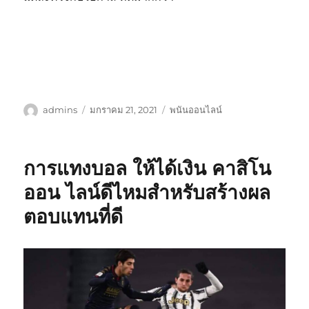
ผู้
เขียน
หมวด
admins
มกราคม 21, 2021
พนันออนไลน์
เขียน
เมื่อ
หมู่
การแทงบอล ให้ได้เงิน คาสิโน
ออน ไลน์ดีไหมสำหรับสร้างผล
ตอบแทนที่ดี