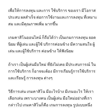
เพื่อให้การลงทุน และการ ใช้บริการ ของเรา มีโอกาส
ประสบ ผลสำเร็จ ต่อการใช้งานและการลงทุน ที่เหมาะ
สม และมีคุณภาพเพิ่ม มากขึ้น
เกมคาสิโนออนไลน์ ก็ถือได้ว่า เป็นเกมการลงทุน ยอด
นิยม ที่ผู้เล่น และผู้ใช้ บริการค่อนข้าง มีความสนใจ ผู้
เล่น และผู้ใช้บริการ ค่อนข้าง ให้ฟังนิยม
ถ้าเรา เป็นผู้เล่นมือใหม่ ที่ยังไม่เคย มีประสบการณ์ ใน
การใช้บริการ ก็อาจจะต้อง มีการเรียนรู้การใช้บริการ
และเรียนรู้ การลงทุน ต่างๆ
วิธีการเล่น เกมคาสิโน มีอะไรบ้าง มีเกมอะไร ให้เรา
เลือกเล่น เพราะบางคน เป็นผู้เล่น มือใหม่อย่างที่เรา
กล่าวไป เกมคาสิโนก็คือ เกมการลงทุน รูปแบบหนึ่ง