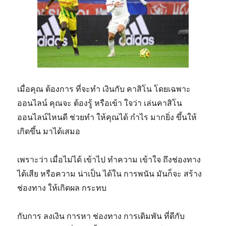
เมื่อคุณ ต้องการ ที่จะทำ เงินกับ คาสิโน โดยเฉพาะ
ออนไลน์
คุณจะ ต้องรู้ หรือเข้า ใจว่า
เล่นคาสิโน
ออนไลน์ไหนดี
ช่วยทำ ให้คุณได้ กำไร มากยิ่ง ขึ้นให้
เกิดขึ้น มาได้เสมอ
เพราะว่า เมื่อไม่ได้ เข้าไป ทำความ เข้าใจ ถึงช่องทาง
ได้เสีย หรือความ น่าเป็น ได้ใน การพนัน มันก็จะ สร้าง
ช่องทาง ให้เกิดผล กระทบ
กับการ ลงเงิน
การหา ช่องทาง การเดิมพัน ที่ดีกับ