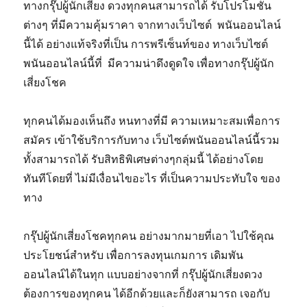
ทางกรุ๊ปผู้นักเสี่ยง ดวงทุกคนสามารถได้ รับโปรโมชั่น
ต่างๆ ที่มีความคุ้มราคา จากทางเว็บไซต์ พนันออนไลน์
นี้ได้ อย่างแท้จริงที่เป็น การพรีเซ็นท์ของ ทางเว็บไซต์
พนันออนไลน์นี้ที่ มีความน่าดึงดูดใจ เพื่อทางกรุ๊ปผู้นัก
เสี่ยงโชค
ทุกคนได้มองเห็นถึง หนทางที่มี ความเหมาะสมเพื่อการ
สมัคร เข้าใช้บริการกับทาง เว็บไซต์พนันออนไลน์นี้รวม
ทั้งสามารถได้ รับสิทธิพิเศษต่างๆกลุ่มนี้ ได้อย่างโดย
ทันทีโดยที่ ไม่มีเงื่อนไขอะไร ที่เป็นความประทับใจ ของ
ทาง
กรุ๊ปผู้นักเสี่ยงโชคทุกคน อย่างมากมายที่เอา ไปใช้คุณ
ประโยชน์สำหรับ เพื่อการลงทุนเกมการ เดิมพัน
ออนไลน์ได้ในทุก แบบอย่างจากที่ กรุ๊ปผู้นักเสี่ยงดวง
ต้องการของทุกคน ได้อีกด้วยและก็ยังสามารถ เจอกับ