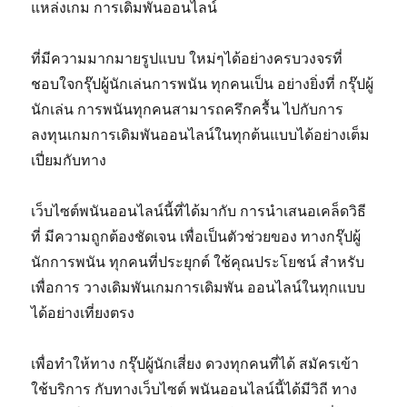
แหล่งเกม การเดิมพันออนไลน์
ที่มีความมากมายรูปแบบ ใหม่ๆได้อย่างครบวงจรที่
ชอบใจกรุ๊ปผู้นักเล่นการพนัน ทุกคนเป็น อย่างยิ่งที่ กรุ๊ปผู้
นักเล่น การพนันทุกคนสามารถครึกครื้น ไปกับการ
ลงทุนเกมการเดิมพันออนไลน์ในทุกต้นแบบได้อย่างเต็ม
เปี่ยมกับทาง
เว็บไซต์พนันออนไลน์นี้ที่ได้มากับ การนำเสนอเคล็ดวิธี
ที่ มีความถูกต้องชัดเจน เพื่อเป็นตัวช่วยของ ทางกรุ๊ปผู้
นักการพนัน ทุกคนที่ประยุกต์ ใช้คุณประโยชน์ สำหรับ
เพื่อการ วางเดิมพันเกมการเดิมพัน ออนไลน์ในทุกแบบ
ได้อย่างเที่ยงตรง
เพื่อทำให้ทาง กรุ๊ปผู้นักเสี่ยง ดวงทุกคนที่ได้ สมัครเข้า
ใช้บริการ กับทางเว็บไซต์ พนันออนไลน์นี้ได้มีวิถี ทาง