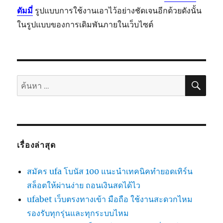
ดัมมี่
รูปแบบการใช้งานเอาไว้อย่างชัดเจนอีกด้วยดังนั้น
ในรูปแบบของการเดิมพันภายในเว็บไซต์
ค้นห
ค้นหา:
เรื่องล่าสุด
สมัคร ufa โบนัส 100 แนะนำเทคนิคทำยอดเทิร์น
สล็อตให้ผ่านง่าย ถอนเงินสดได้ไว
ufabet เว็บตรงทางเข้า มือถือ ใช้งานสะดวกไหม
รองรับทุกรุ่นและทุกระบบไหม