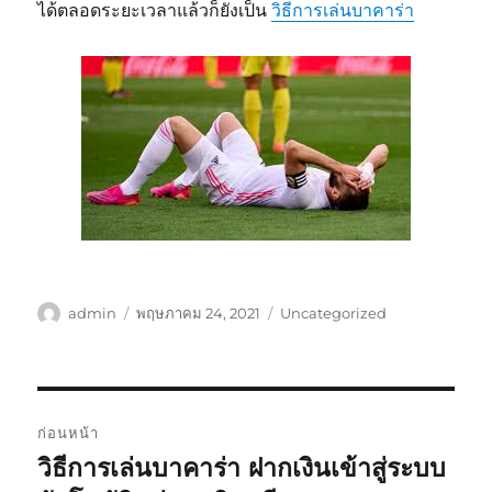
ได้ตลอดระยะเวลาแล้วก็ยังเป็น
วิธีการเล่นบาคาร่า
ผู้
เขียน
หมวด
admin
พฤษภาคม 24, 2021
Uncategorized
เขียน
เมื่อ
หมู่
เมนู
ก่อนหน้า
นำทาง
วิธีการเล่นบาคาร่า ฝากเงินเข้าสู่ระบบ
เรื่อง