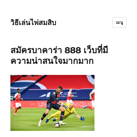
วิธีเล่นไพ่สมสิบ
เมนู
สมัครบาคาร่า 888 เว็บที่มี
ความน่าสนใจมากมาก