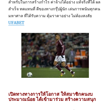
สำหรับในการสร้างกำไร ค่าจ้างได้อย่าง แท้จริงที่ได้ ผล
สำเร็จ ทดแทนที่ ดีของทางกรุ๊ปผู้นัก เล่นการพนันทุกคน
มหาศาล ที่ได้รับความ คุ้มราคาอย่าง ไม่ต้องสงสัย
UFABET
เปิดทางทางการให้โอกาส ให้สมาชิกคนงบ
ประมาณน้อย ได้เข้ามาร่วม สร้างความสนุก