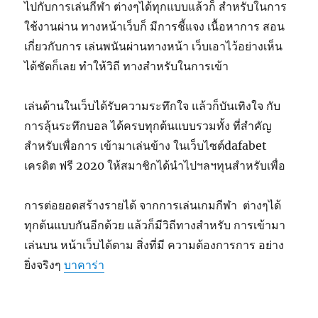
ไปกับการเล่นกีฬา ต่างๆได้ทุกแบบแล้วก็ สำหรับในการ
ใช้งานผ่าน ทางหน้าเว็บก็ มีการชี้แจง เนื้อหาการ สอน
เกี่ยวกับการ เล่นพนันผ่านทางหน้า เว็บเอาไว้อย่างเห็น
ได้ชัดก็เลย ทำให้วิถี ทางสำหรับในการเข้า
เล่นด้านในเว็บได้รับความระทึกใจ แล้วก็บันเทิงใจ กับ
การลุ้นระทึกบอล ได้ครบทุกต้นแบบรวมทั้ง ที่สำคัญ
สำหรับเพื่อการ เข้ามาเล่นข้าง ในเว็บไซต์dafabet
เครดิต ฟรี 2020 ให้สมาชิกได้นำไปฯลฯทุนสำหรับเพื่อ
การต่อยอดสร้างรายได้ จากการเล่นเกมกีฬา ต่างๆได้
ทุกต้นแบบกันอีกด้วย แล้วก็มีวิถีทางสำหรับ การเข้ามา
เล่นบน หน้าเว็บได้ตาม สิ่งที่มี ความต้องการการ อย่าง
ยิ่งจริงๆ
บาคาร่า