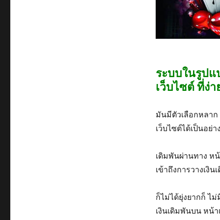
ระบบในรูปแบ
เว็บไซต์ ที่ง่า
มันมีตัวเลือกหลาก
เว็บไซต์ได้เป็นอย
เดิมพันผ่านทาง หน
เข้าถึงการวางเงิน
ก็ไม่ได้ยุ่งยากก็ 
เงินเดิมพันบน หน้า