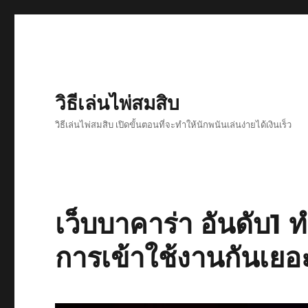
วิธีเล่นไพ่สมสิบ
วิธีเล่นไพ่สมสิบ เปิดขั้นตอนที่จะทำให้นักพนันเล่นง่ายได้เงินเร็ว
เว็บบาคาร่า อันดับ1 
การเข้าใช้งานกันเย