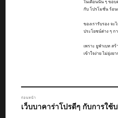
ในเดือนนั้น ๆ ขอบ
กับ โปรโมชั่น ร้อน
ของเรารับรอง จะไม่
ประโยชน์ต่าง ๆ การ
เพราะ ยูฟ่าเบท สร้
เข้าใจง่าย ไม่ยุ่งยา
เมนู
ก่อนหน้า
นำทาง
เว็บบาคาร่าโปรดีๆ กับการใช้
เรื่อง
ก่อน
เรื่อง