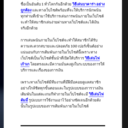
ชื่อเป็นอันดับ 1 ทั่วโลกกันอีกด้วย
วิธีเล่นบาคาร่า อย่าง
ถูกต้อง
และทางเว็บไซต์พร้อมที่จะให้บริการนักพนัน
ทุกท่านที่เข้ามาใช้บริการเล่นการพนันภายในเว็บไซต์
จะทำให้สมาชิกเล่นง่ายผ่านทางเว็บไซต์และได้เงิน
จริงอีกด้วย
การเล่นพนันภายในเว็บไซต์จะทำให้สมาชิกได้รับ
ความสะดวกสบายและปลอดภัย 100 เปอร์เซ็นต์อย่าง
แน่นอนกับการเดิมพันภายในเว็บไซต์นี้เพราะทาง
เว็บไซต์เป็นเว็บไซต์ชั้นนำที่เปิดให้บริการ
วิธีเล่นไพ่
เก้าเก
โดยตรงและมีความมั่นคงสูงในระบบของการให้
บริการและเรื่องของการเงิน
เพราะทางเว็บไซต์มีทีมงานที่มีฝีมือคอยดูแลสมาชิก
อย่างใกล้ชิดทุกขั้นตอนและในรูปแบบของการวางเงิน
เดิมพันในแต่ละเกมกีฬาภายในเว็บไซต์จะมี
วิธีเล่นไพ่
ดัมมี่
รูปแบบการใช้งานเอาไว้อย่างชัดเจนอีกด้วยดัง
นั้นในรูปแบบของการเดิมพันภายในเว็บไซต์