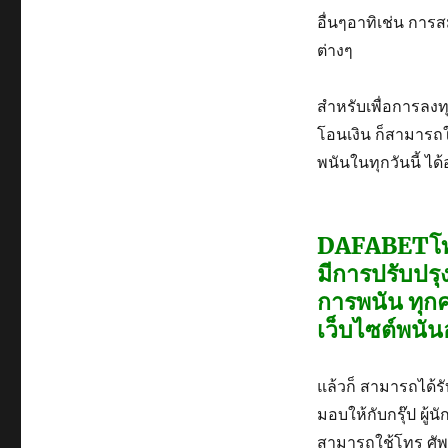
อื่นๆอาทิเช่น การ
ต่างๆ
สำหรับเพื่อการลงท
โอนเงิน ก็สามารถใช
พนันในทุกวันนี้ ได
DAFABETโทรศั
มีการปรับปรุง 
การพนัน ทุก
เว็บไซต์พนัน
แล้วก็ สามารถได้รับ
มอบให้กับกรุ๊ป ผู้
สามารถใช้โทร ศัพท์