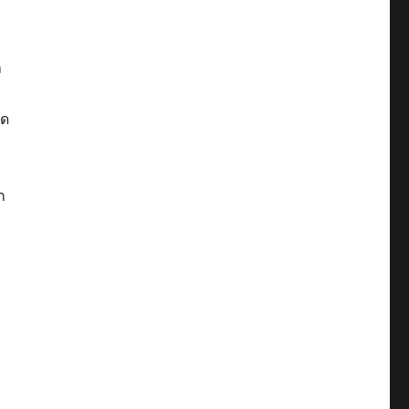
า
ิด
ก