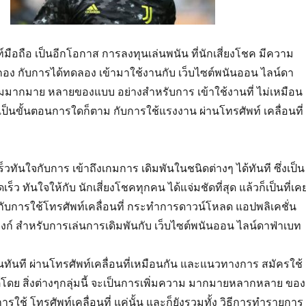
อถือ เป็นอีกโอกาส การลงทุนเล่นพนัน ที่นักเสี่ยงโชค มีความ
ง กับการได้ทดลอง เข้ามาใช้งานกับ เว็บไซต์พนันออน ไลน์ดา
ามมากมาย หลายของแบบ อย่างสำหรับการ เข้าใช้งานที่ ไม่เหมือน
เป็นขั้นตอนการใดก็ตาม กับการใช้แรงงาน ผ่านโทรศัพท์ เคลื่อนที่
็วทันใจกับการ เข้าถึงเกมการ เดิมพันในชนิดต่างๆ ได้ทันที ซึ่งเป็น
ดเร็ว ทันใจให้กับ นักเสี่ยงโชคทุกคน ได้แจ่มชัดที่สุด แล้วก็เป็นที่เค
ม กับการใช้โทรศัพท์เคลื่อนที่ กระทำการดาวน์โหลด แอปพลิเคชั่น
ิงก์ สำหรับการเล่นการเดิมพันกับ เว็บไซต์พนันออน ไลน์ดาฟ่าเบท
็นทันที ผ่านโทรศัพท์เคลื่อนที่เหมือนกัน และแนวทางการ สมัครใช้
์โดย สิ่งต่างๆกลุ่มนี้ จะเป็นการเพิ่มความ มากมายหลากหลาย ของ
ารใช้ โทรศัพท์เคลื่อนที่ แค่นั้น และก็ยังรวมทั้ง วิธีการทำรายการ