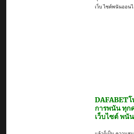
เว็บ ไซต์พนันออนไล
DAFABETโทรศัพ
การพนัน ทุกคน
เว็บไซต์ พนัน
แล้วก็เป็น ความสบา