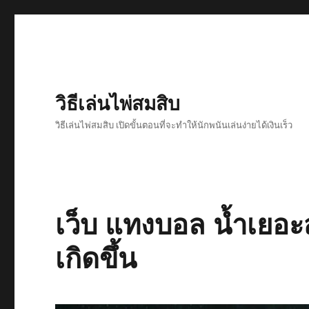
วิธีเล่นไพ่สมสิบ
วิธีเล่นไพ่สมสิบ เปิดขั้นตอนที่จะทำให้นักพนันเล่นง่ายได้เงินเร็ว
เว็บ แทงบอล น้ำเยอะ
เกิดขึ้น