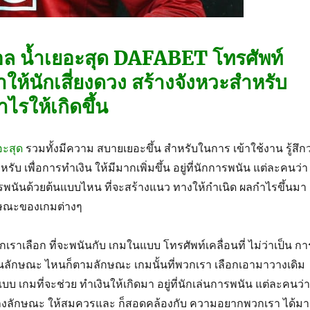
อล น้ำเยอะสุด DAFABET โทรศัพท์
ทำให้นักเสี่ยงดวง สร้างจังหวะสำหรับ
ไรให้เกิดขึ้น
อะสุด
รวมทั้งมีความ สบายเยอะขึ้น สำหรับในการ เข้าใช้งาน รู้สึกว
รับ เพื่อการทำเงิน ให้มีมากเพิ่มขึ้น อยู่ที่นักการพนัน แต่ละคนว่า
พนันด้วยต้นแบบไหน ที่จะสร้างแนว ทางให้กำเนิด ผลกำไรขึ้นมา
กษณะของเกมต่างๆ
วกเราเลือก ที่จะพนันกับ เกมในแบบ โทรศัพท์เคลื่อนที่ ไม่ว่าเป็น กา
ในลักษณะ ไหนก็ตามลักษณะ เกมนั้นที่พวกเรา เลือกเอามาวางเดิม
บบ เกมที่จะช่วย ทำเงินให้เกิดมา อยู่ที่นักเล่นการพนัน แต่ละคนว่า
ลงลักษณะ ให้สมควรและ ก็สอดคล้องกับ ความอยากพวกเรา ได้ม