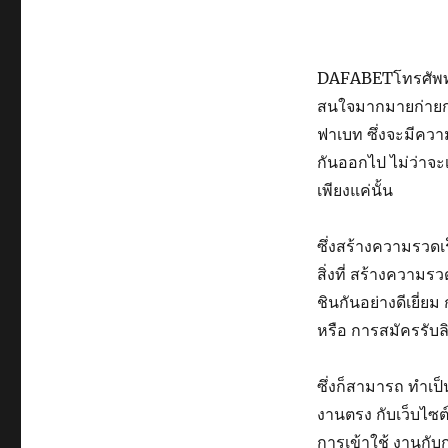
DAFABETโทรศัพท์มื
สนใจมากมายก่ายกอ
ฟาเบท ซึ่งจะมีคว
กันออกไป ไม่ว่าจะ
เพียงแค่นั้น
ซึ่งสร้างความรวดเร
สิ่งที่ สร้างความรว
ชินกันอย่างดีเยี่ย
หรือ การสมัครรับล
ซึ่งก็สามารถ ทำเป
งานตรง กับเว็บไซต
การเข้าใช้ งานกับก