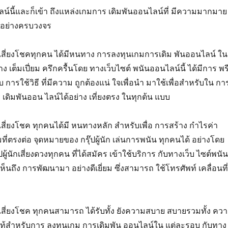
ลน์นี้และก็เข้า ถึงแหล่งเกมการ เดิมพันออนไลน์ที่ มีความมากมาย
อย่างครบวงจร
 นักเสี่ยงโชคทุกคน ได้มีหนทาง การลงทุนเกมการเดิม พันออนไลน์ ใน
าง เต็มเปี่ยม ครึกครื้นโดย ทางเว็บไซต์ พนันออนไลน์นี้ ได้มีการ พร
บ การใช้วิธี ที่มีความ ถูกต้องแน่ ใจเพื่อนำ มาใช้เพื่อสำหรับใน กา
เดิมพันออน ไลน์ได้อย่าง เที่ยงตรง ในทุกต้น แบบ
นัก เสี่ยงโชค ทุกคนได้มี หนทางหลัก สำหรับเพื่อ การสร้าง กำไรค่า
มที่ตรงต่อ จุดหมายของ กรุ๊ปผู้นัก เล่นการพนัน ทุกคนได้ อย่างโดย
ผู้นักเสี่ยงดวงทุกคน ที่ได้สมัคร เข้าใช้บริการ กับทางเว็บ ไซต์พนัน
ห็นถึง การพัฒนามา อย่างดีเยี่ยม ซึ่งสามารถ ใช้โทรศัพท์ เคลื่อนที่
้นักเสี่ยงโชค ทุกคนสามารถ ได้รับทั้ง ยังความสบาย สบายรวมทั้ง คว
แท้สำหรับการ ลงทุนเกม การเดิมพัน ออนไลน์ใน แต่ละรอบ กับทาง