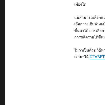
เพียงใด
แม้สามารถเลือกแบบ
เลือกวางเดิมพันลง
ขึ้นมาได้ การเลือก
การผลิตรายได้ขึ้
ไม่ว่าเป็นด้วย วิธ
เรามาได้
UFABET