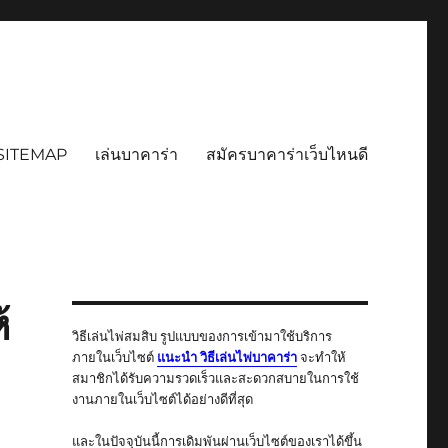
SITEMAP
เล่นบาคาร่า
สมัครบาคาร่าเว็บไหนดี
้
วิธีเล่นไพ่สมสิบ รูปแบบของการเข้ามาใช้บริการ
ภายในเว็บไซต์
แนะนำ วิธีเล่นไพ่บาคาร่า
จะทำให้
สมาชิกได้รับความรวดเร็วและสะดวกสบายในการใช้
งานภายในเว็บไซต์ได้อย่างดีที่สุด
และในปัจจุบันนี้การเดิมพันผ่านเว็บไซต์ของเราได้ขึ้น