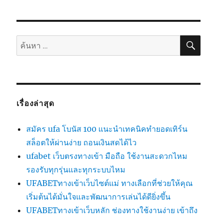
ค้นห
ค้นหา:
เรื่องล่าสุด
สมัคร ufa โบนัส 100 แนะนำเทคนิคทำยอดเทิร์น
สล็อตให้ผ่านง่าย ถอนเงินสดได้ไว
ufabet เว็บตรงทางเข้า มือถือ ใช้งานสะดวกไหม
รองรับทุกรุ่นและทุกระบบไหม
UFABETทางเข้าเว็บไซต์แม่ ทางเลือกที่ช่วยให้คุณ
เริ่มต้นได้มั่นใจและพัฒนาการเล่นได้ดียิ่งขึ้น
UFABETทางเข้าเว็บหลัก ช่องทางใช้งานง่าย เข้าถึง