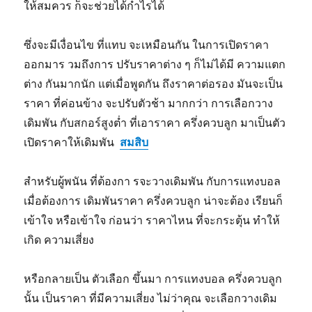
ให้สมควร ก็จะช่วยได้กำไรได้
ซึ่งจะมีเงื่อนไข ที่แทบ จะเหมือนกัน ในการเปิดราคา
ออกมาร วมถึงการ ปรับราคาต่าง ๆ ก็ไม่ได้มี ความแตก
ต่าง กันมากนัก แต่เมื่อพูดกัน ถึงราคาต่อรอง มันจะเป็น
ราคา ที่ค่อนข้าง จะปรับตัวช้า มากกว่า การเลือกวาง
เดิมพัน กับสกอร์สูงต่ำ ที่เอาราคา ครึ่งควบลูก มาเป็นตัว
เปิดราคาให้เดิมพัน
สมสิบ
สำหรับผู้พนัน ที่ต้องกา รจะวางเดิมพัน กับการแทงบอล
เมื่อต้องการ เดิมพันราคา ครึ่งควบลูก น่าจะต้อง เรียนก็
เข้าใจ หรือเข้าใจ ก่อนว่า ราคาไหน ที่จะกระตุ้น ทำให้
เกิด ความเสี่ยง
หรือกลายเป็น ตัวเลือก ขึ้นมา การแทงบอล ครึ่งควบลูก
นั้น เป็นราคา ที่มีความเสี่ยง ไม่ว่าคุณ จะเลือกวางเดิม