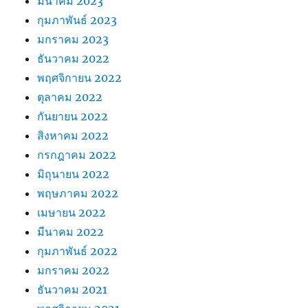
มีนาคม 2023
กุมภาพันธ์ 2023
มกราคม 2023
ธันวาคม 2022
พฤศจิกายน 2022
ตุลาคม 2022
กันยายน 2022
สิงหาคม 2022
กรกฎาคม 2022
มิถุนายน 2022
พฤษภาคม 2022
เมษายน 2022
มีนาคม 2022
กุมภาพันธ์ 2022
มกราคม 2022
ธันวาคม 2021