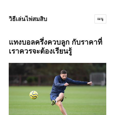
วิธีเล่นไพ่สมสิบ
เมนู
แทงบอลครึ่งควบลูก กับราคาที่
เราควรจะต้องเรียนรู้