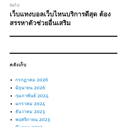
ถัดไป
เว็บแทงบอลเว็บไหนบริการดีสุด ต้อง
เรื่อง
ต่อ
สรรหาตัวช่วยอื่นเสริม
ไป:
คลังเก็บ
กรกฎาคม 2026
มิถุนายน 2026
กุมภาพันธ์ 2024
มกราคม 2024
ธันวาคม 2023
พฤศจิกายน 2023