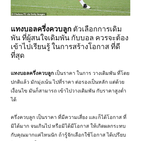
แทงบอลครึ่งควบลูก
ตัวเลือกการเดิม
พัน ที่ผู้สนใจเดิมพัน กับบอล ควรจะต้อง
เข้าไปเรียนรู้ ในการสร้างโอกาส ที่ดี
ที่สุด
แทงบอลครึ่งควบลูก
เป็นราคา ในการ วางเดิมพัน ที่โดย
ปกติแล้ว มักมุ่งเน้น ไปที่ราคา ต่อรองเป็นหลัก แต่ด้วย
เงื่อนไข มันก็สามารถ เข้าไปวางเดิมพัน กับราคาสูงต่ำ
ได้
ครึ่งควบลูก เป็นราคา ที่มีความเสี่ยง และก็ได้โอกาส ที่
มิได้มาก จนเกินไป หรือมิได้มีโอกาส ให้เกิดผลกระทบ
กับคุณมากแค่ไหนนัก ถ้ารู้จักเลือกใช้โอกาส ได้เปรียบ