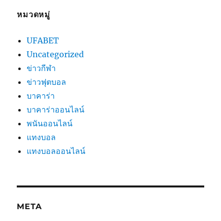
หมวดหมู่
UFABET
Uncategorized
ข่าวกีฬา
ข่าวฟุตบอล
บาคาร่า
บาคาร่าออนไลน์
พนันออนไลน์
แทงบอล
แทงบอลออนไลน์
META