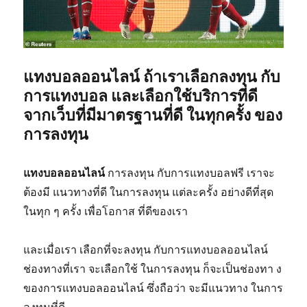
แทงบอลออนไลน์
ถ้าเราเลือกลงทุน กับ
การแทงบอล และเลือกใช้บริการที่ดี
จากเว็บที่มีมาตรฐานที่ดี ในทุกครั้ง ของ
การลงทุน
แทงบอลออนไลน์
การลงทุน กับ
การแทงบอลฟรี
เราจะ
ต้องมี แนวทางที่ดี ในการลงทุน แต่ละครั้ง อย่างดีที่สุด
ในทุก ๆ ครั้ง เพื่อโอกาส ที่ดีของเรา
และ
เมื่อเรา เลือกที่จะลงทุน กับการแทงบอลออนไลน์
ช่องทางที่เรา จะเลือกใช้ ในการลงทุน ก็จะเป็นช่องทา ง
ของการแทงบอลออนไลน์ ซึ่งถือว่า จะมีแนวทาง ในการ
ลงทุนที่ดี