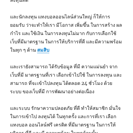
และนักลงทุน แทงบอลออนไลน์ส่วนใหญ่ ก็ให้การ
ยอมรับ ว่าจะทำให้เรา มีโอกาส เพิ่มขึ้น ในการสร้าง ผล
กำไร และใช้เงิน ในการลงทุนไม่มาก กับการเลือกใช้
เว็บที่มีมาตรฐาน ในการให้บริการที่ดี และมีความพร้อม
ในทุก ๆ ด้าน
สมสิบ
และเรายังสามารถ ได้รับข้อมูล ที่มี ความแม่นยำ จาก
เว็บที่มี มาตรฐานที่เรา เลือกเข้าไปใช้ ในการลงทุน และ
สามารถ ที่จะเข้าไปลงทุน ได้ตลอด 24 ชั่วโมง ด้วย
ระบบ ของเว็บที่มี การพัฒนาอย่างต่อเนื่อง
และระบบ รักษาความปลอดภัย ที่ดี ทำให้สมาชิก มั่นใจ
ในการเข้าไป ลงทุนได้ ในทุกครั้ง และการที่เรา เลือก
แทงบอล ออนไลน์ฟรี เครดิต
ที่มีมาตรฐาน ในการให้
บริการ ที่ดี และมี ความพร้อม ในทุกด้านนั้น