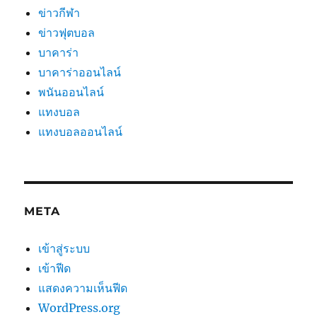
ข่าวกีฬา
ข่าวฟุตบอล
บาคาร่า
บาคาร่าออนไลน์
พนันออนไลน์
แทงบอล
แทงบอลออนไลน์
META
เข้าสู่ระบบ
เข้าฟีด
แสดงความเห็นฟีด
WordPress.org