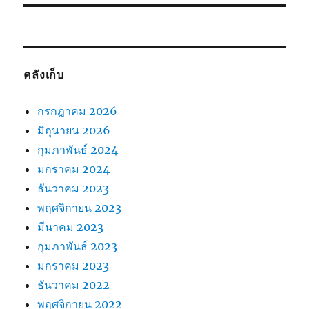
ไป:
คลังเก็บ
กรกฎาคม 2026
มิถุนายน 2026
กุมภาพันธ์ 2024
มกราคม 2024
ธันวาคม 2023
พฤศจิกายน 2023
มีนาคม 2023
กุมภาพันธ์ 2023
มกราคม 2023
ธันวาคม 2022
พฤศจิกายน 2022