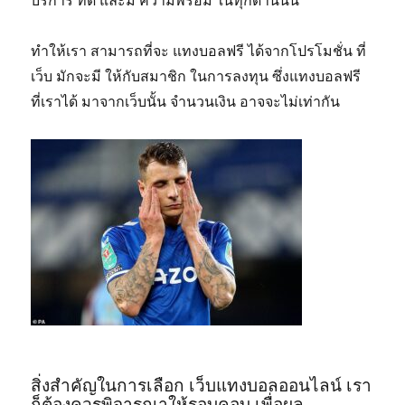
ทำให้เรา สามารถที่จะ แทงบอลฟรี ได้จากโปรโมชั่น ที่
เว็บ มักจะมี ให้กับสมาชิก ในการลงทุน ซึ่งแทงบอลฟรี
ที่เราได้ มาจากเว็บนั้น จำนวนเงิน อาจจะไม่เท่ากัน
สิ่งสำคัญในการเลือก เว็บแทงบอลออนไลน์ เรา
ก็ต้องควรพิจารณาให้รอบคอบ เพื่อผล