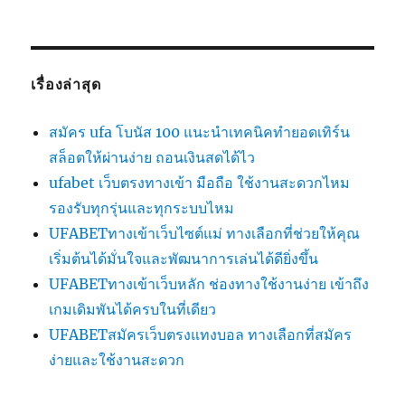
เรื่องล่าสุด
สมัคร ufa โบนัส 100 แนะนำเทคนิคทำยอดเทิร์น
สล็อตให้ผ่านง่าย ถอนเงินสดได้ไว
ufabet เว็บตรงทางเข้า มือถือ ใช้งานสะดวกไหม
รองรับทุกรุ่นและทุกระบบไหม
UFABETทางเข้าเว็บไซต์แม่ ทางเลือกที่ช่วยให้คุณ
เริ่มต้นได้มั่นใจและพัฒนาการเล่นได้ดียิ่งขึ้น
UFABETทางเข้าเว็บหลัก ช่องทางใช้งานง่าย เข้าถึง
เกมเดิมพันได้ครบในที่เดียว
UFABETสมัครเว็บตรงแทงบอล ทางเลือกที่สมัคร
ง่ายและใช้งานสะดวก