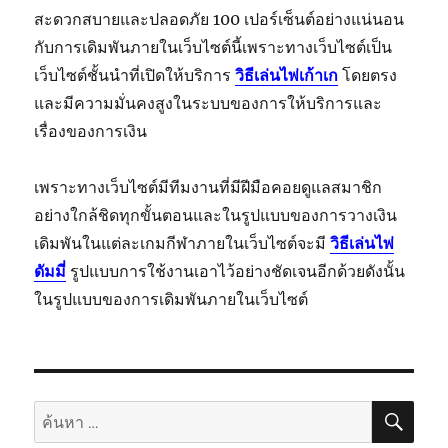
สะดวกสบายและปลอดภัย 100 เปอร์เซ็นต์อย่างแน่นอน
กับการเดิมพันภายในเว็บไซต์นี้เพราะทางเว็บไซต์เป็น
เว็บไซต์ชั้นนำที่เปิดให้บริการ
วิธีเล่นไพ่เก้าเก
โดยตรง
และมีความมั่นคงสูงในระบบของการให้บริการและ
เรื่องของการเงิน
เพราะทางเว็บไซต์มีทีมงานที่มีฝีมือคอยดูแลสมาชิก
อย่างใกล้ชิดทุกขั้นตอนและในรูปแบบของการวางเงิน
เดิมพันในแต่ละเกมกีฬาภายในเว็บไซต์จะมี
วิธีเล่นไพ่
ดัมมี่
รูปแบบการใช้งานเอาไว้อย่างชัดเจนอีกด้วยดังนั้น
ในรูปแบบของการเดิมพันภายในเว็บไซต์
ค้นห
ค้นหา: