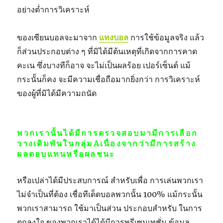
อย่างต่ำการวิเคราะห์
ของเซียนบอลจะมาจาก
แทงบอล
การใช้ข้อมูลจริง แล้ว
ก็ส่วนประกอบต่าง ๆ ที่มิได้มีต้นเหตุที่เกิดจากการคาด
คะเน ซึ่งบางทีก็อาจ จะไม่เป็นผลร้อย เปอร์เซ็นต์ แม้
กระนั้นก็คง จะมีความเชื่อถือมากยิ่งกว่า การวิเคราะห์
ของผู้ที่มิได้มีความถนัด
พวกเรานั้นได้มีการตรวจสอบมามีการเลือก
วางเดิมพันในกลุ่มAเนื่องจากว่ามีการสร้าง
ผลตอบแทนหรือผลชนะ
หรือเปล่าได้มีประสบการณ์ สำหรับเพื่อ การเล่นพวกเรา
ไม่จำเป็นที่ต้อง เชื่อทีเด็ดบอลพวกนั้น 100% แม้กระนั้น
พวกเราสามารถ ใช้มาเป็นส่วน ประกอบสำหรับ ในการ
ตกลงใจ ของพวกเราได้ได้มีการพรีเซนเทชั่น ข้อมูล