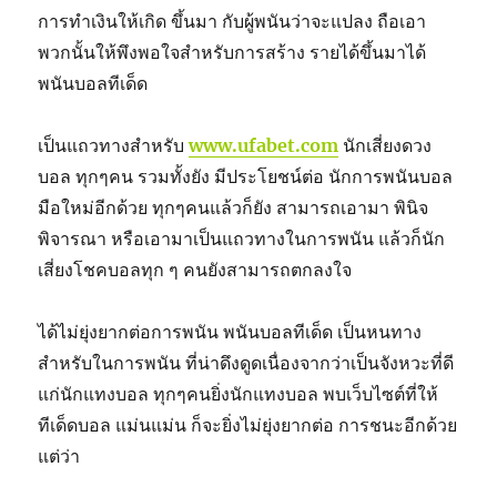
การทำเงินให้เกิด ขึ้นมา กับผู้พนันว่าจะแปลง ถือเอา
พวกนั้นให้พึงพอใจสำหรับการสร้าง รายได้ขึ้นมาได้
พนันบอลทีเด็ด
เป็นแถวทางสำหรับ
www.ufabet.com
นักเสี่ยงดวง
บอล ทุกๆคน รวมทั้งยัง มีประโยชน์ต่อ นักการพนันบอล
มือใหม่อีกด้วย ทุกๆคนแล้วก็ยัง สามารถเอามา พินิจ
พิจารณา หรือเอามาเป็นแถวทางในการพนัน แล้วก็นัก
เสี่ยงโชคบอลทุก ๆ คนยังสามารถตกลงใจ
ได้ไม่ยุ่งยากต่อการพนัน พนันบอลทีเด็ด เป็นหนทาง
สำหรับในการพนัน ที่น่าดึงดูดเนื่องจากว่าเป็นจังหวะที่ดี
แก่นักแทงบอล ทุกๆคนยิ่งนักแทงบอล พบเว็บไซต์ที่ให้
ทีเด็ดบอล แม่นแม่น ก็จะยิ่งไม่ยุ่งยากต่อ การชนะอีกด้วย
แต่ว่า