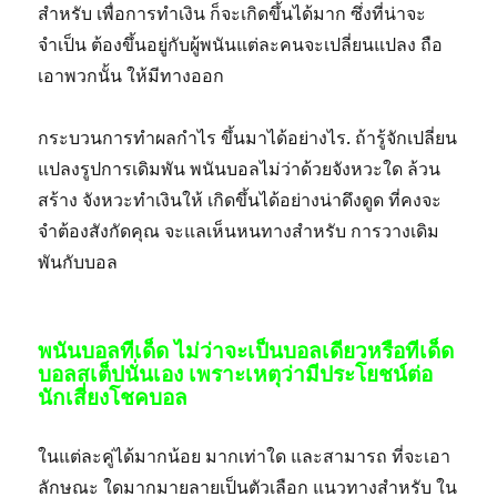
สำหรับ เพื่อการทำเงิน ก็จะเกิดขึ้นได้มาก ซึ่งที่น่าจะ
จำเป็น ต้องขึ้นอยู่กับผู้พนันแต่ละคนจะเปลี่ยนแปลง ถือ
เอาพวกนั้น ให้มีทางออก
กระบวนการทำผลกำไร ขึ้นมาได้อย่างไร. ถ้ารู้จักเปลี่ยน
แปลงรูปการเดิมพัน พนันบอลไม่ว่าด้วยจังหวะใด ล้วน
สร้าง จังหวะทำเงินให้ เกิดขึ้นได้อย่างน่าดึงดูด ที่คงจะ
จำต้องสังกัดคุณ จะแลเห็นหนทางสำหรับ การวางเดิม
พันกับบอล
พนันบอลทีเด็ด ไม่ว่าจะเป็นบอลเดียวหรือทีเด็ด
บอลสเต็ปนั่นเอง เพราะเหตุว่ามีประโยชน์ต่อ
นักเสี่ยงโชคบอล
ในแต่ละคู่ได้มากน้อย มากเท่าใด และสามารถ ที่จะเอา
ลักษณะ ใดมากมายลายเป็นตัวเลือก แนวทางสำหรับ ใน