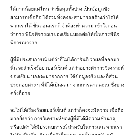
ได้มากน้อยแค่ไหน ว่าข้อมูลทั้งปวง เป็นข้อมูลซึ่ง
สามารถเชื่อถือ ได้รวมทั้งคงจะสามารถสร้างกำไรให้
พวกเราได้ ขั้นตอนแรกก็ จำต้องทำความ เข้าใจก่อน
ว่าการ พินิจพิจารณาของเซียนบอลต่อให้เป็นการพินิจ
พิจารณาจาก
ผู้ที่มีประสบการณ์ แต่ว่าก็ไม่ได้การันตี ว่าผลที่ออกมา
นั้น จะสำเร็จร้อย เปอร์เซ็นต์ แต่ว่าอย่างต่ำการวิเคราะห์
ของเซียน บอลจะมาจากการ ใช้ข้อมูลจริง และก็ส่วน
ประกอบต่าง ๆ ที่มิได้เป็นผลมาจากการคาดคะเน ซึ่งบาง
ครั้งก็อาจ
จะไม่ได้เรื่องร้อยเปอร์เซ็นต์ แต่ว่าก็คงจะมีความ เชื่อถือ
มากยิ่งกว่า การวิเคราะห์ของผู้ที่มิได้มีความชำนาญ
หรือเปล่า ได้มีประสบการณ์ สำหรับในการเล่น พวกเรา