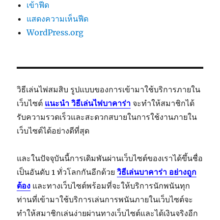
เข้าฟีด
แสดงความเห็นฟีด
WordPress.org
วิธีเล่นไพ่สมสิบ รูปแบบของการเข้ามาใช้บริการภายใน
เว็บไซต์
แนะนำ วิธีเล่นไพ่บาคาร่า
จะทำให้สมาชิกได้
รับความรวดเร็วและสะดวกสบายในการใช้งานภายใน
เว็บไซต์ได้อย่างดีที่สุด
และในปัจจุบันนี้การเดิมพันผ่านเว็บไซต์ของเราได้ขึ้นชื่อ
เป็นอันดับ 1 ทั่วโลกกันอีกด้วย
วิธีเล่นบาคาร่า อย่างถูก
ต้อง
และทางเว็บไซต์พร้อมที่จะให้บริการนักพนันทุก
ท่านที่เข้ามาใช้บริการเล่นการพนันภายในเว็บไซต์จะ
ทำให้สมาชิกเล่นง่ายผ่านทางเว็บไซต์และได้เงินจริงอีก