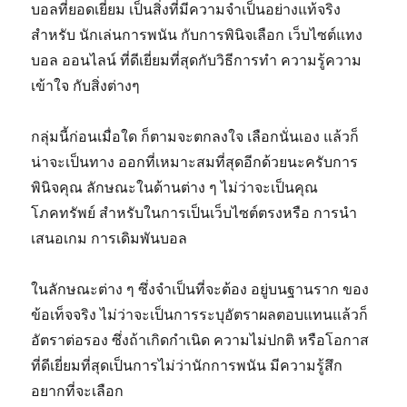
บอลที่ยอดเยี่ยม เป็นสิ่งที่มีความจำเป็นอย่างแท้จริง
สำหรับ นักเล่นการพนัน กับการพินิจเลือก เว็บไซต์แทง
บอล ออนไลน์ ที่ดีเยี่ยมที่สุดกับวิธีการทำ ความรู้ความ
เข้าใจ กับสิ่งต่างๆ
กลุ่มนี้ก่อนเมื่อใด ก็ตามจะตกลงใจ เลือกนั่นเอง แล้วก็
น่าจะเป็นทาง ออกที่เหมาะสมที่สุดอีกด้วยนะครับการ
พินิจคุณ ลักษณะในด้านต่าง ๆ ไม่ว่าจะเป็นคุณ
โภคทรัพย์ สำหรับในการเป็นเว็บไซต์ตรงหรือ การนำ
เสนอเกม การเดิมพันบอล
ในลักษณะต่าง ๆ ซึ่งจำเป็นที่จะต้อง อยู่บนฐานราก ของ
ข้อเท็จจริง ไม่ว่าจะเป็นการระบุอัตราผลตอบแทนแล้วก็
อัตราต่อรอง ซึ่งถ้าเกิดกำเนิด ความไม่ปกติ หรือโอกาส
ที่ดีเยี่ยมที่สุดเป็นการไม่ว่านักการพนัน มีความรู้สึก
อยากที่จะเลือก