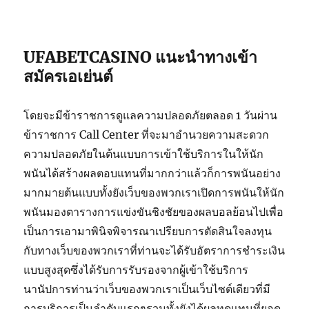
UFABETCASINO แนะนำทางเข้า
สมัครเอเย่นต์
โดยจะมีข้าราชการดูแลความปลอดภัยตลอด 1 วันผ่าน
ข้าราชการ Call Center ที่จะมาอำนวยความสะดวก
ความปลอดภัยในต้นแบบการเข้าใช้บริการในให้นัก
พนันได้สร้างผลตอบแทนที่มากกว่าแล้วก็การพนันอย่าง
มากมายต้นแบบทั้งยังเว็บของพวกเราเปิดการพนันให้นัก
พนันมองตารางการแข่งขันชิงชัยของผลบอลย้อนไปเพื่อ
เป็นการเอามาพินิจพิจารณาเปรียบการตัดสินใจลงทุน
กับทางเว็บของพวกเราที่ท่านจะได้รับอัตราการชำระเงิน
แบบสูงสุดซึ่งได้รับการรับรองจากผู้เข้าใช้บริการ
นานัปการท่านว่าเว็บของพวกเราเป็นเว็บไซต์เดียวที่มี
การบริการเป็นลำดับแรกๆรวมทั้งยังได้ผลทดแทนที่ยอด