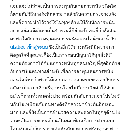
แจ่มแจ้งไม่ว่าจะเป็นการลงทุนกับเกมการพนันชนิดใด
ก็ตามกับวิถีทางดังที่กล่าวมาแล้วกับความกระจ่างแจ้ง
และก็ความน่าไว้วางใจในทุกๆด้านให้กับนักการพนัน
อย่างแจ่มแจ้งก็เลยเป็นจังหวะที่ดีสำหรับคนที่กำลังหัน
มาพอใจกับการลงทุนเล่นการพนันออนไลน์ขณะนี้ กับ
ufabet เข้าสู่ระบบ
ซึ่งเป็นอีกวิถีทางหนึ่งที่มีความน่า
ดึงดูดใจที่สุดและก็ยังเป็นการตอบปัญหาได้ทุกสิ่งที่มี
ความต้องการให้กับนักการพนันทุกคนเจริญที่สุดอีกด้วย
กับการเป็นหนทางสำหรับเพื่อการลงทุนเล่นการพนัน
ออนไลน์ทุกจำพวกได้แบบตลอดตลอดระยะเวลากับการ
สมัครเป็นสมาชิกฟรีทุกหนโดยไม่มีการเสียค่าใช้จ่าย
อะไรก็ตามทั้งหมดทั้งปวง พร้อมกันกับการแจกโปรโมชั่
นกับไม่เหมือนกับหนทางดังที่กล่าวมาข้างต้นอีกเยอะ
มาก และก็ยังเป็นการอำนวยความสะดวกในทุกๆด้านไม่
ว่าจะเป็นการลงทะเบียนเป็นสมาชิกหรือการฝากถอน
โอนเงินแล้วก็การวางเดิมพันกับเกมการพนันทุกจำพวก