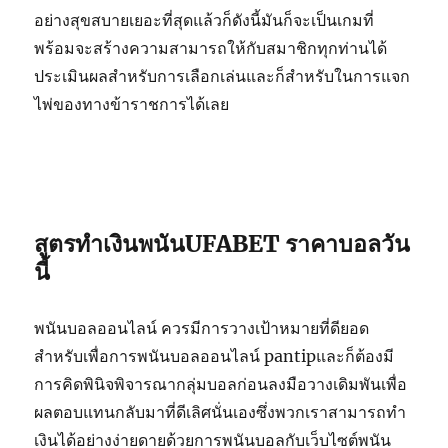
อย่างสุขสบายเยอะที่สุดแล้วก็ดังนี้มันก็จะเป็นเกมที่
พร้อมจะสร้างความสามารถให้กับสมาชิกทุกท่านได้
ประเมินผลสำหรับการเลือกเล่นและก็สำหรับในการแจก
ไพ่ของทางข้าราชการได้เลย
สูตรทำเงินพนันUFABET ราคาบอลวัน
นี้
พนันบอลออนไลน์ ควรมีการวางเป้าหมายที่ดียอด
สำหรับเพื่อการพนันบอลออนไลน์ pantipและก็ต้องมี
การคิดพินิจพิจารณากลุ่มบอลก่อนลงมือวางเดิมพันเพื่อ
ผลตอบแทนกลับมาที่ดีเลิศนั่นเองซึ่งพวกเราสามารถทำ
เงินได้อย่างง่ายดายด้วยการพนันบอลกับเว็บไซต์พนัน