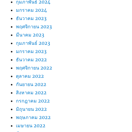
กุมภาพันธ์ 2024
มกราคม 2024
ธันวาคม 2023
พฤศจิกายน 2023
มีนาคม 2023
กุมภาพันธ์ 2023
มกราคม 2023
ธันวาคม 2022
พฤศจิกายน 2022
ตุลาคม 2022
กันยายน 2022
สิงหาคม 2022
กรกฎาคม 2022
มิถุนายน 2022
พฤษภาคม 2022
เมษายน 2022