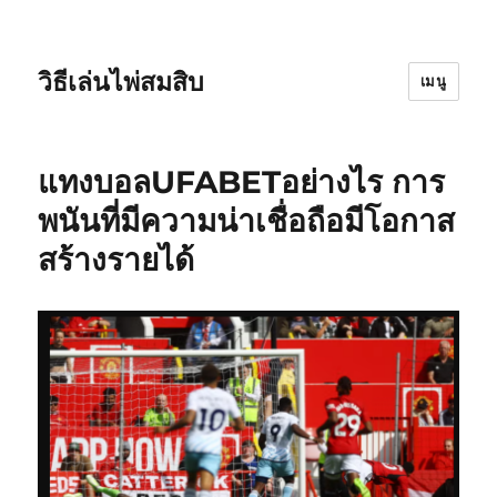
วิธีเล่นไพ่สมสิบ
เมนู
แทงบอลUFABETอย่างไร การ
พนันที่มีความน่าเชื่อถือมีโอกาส
สร้างรายได้