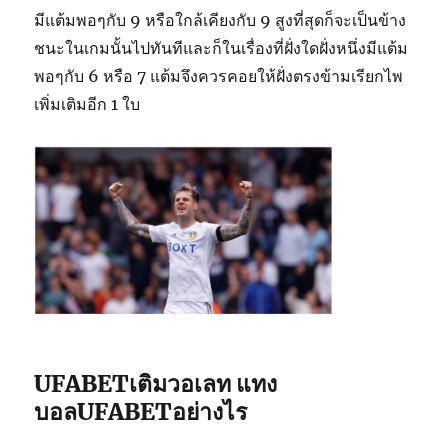
มีแต้มพอๆกับ 9 หรือใกล้เคียงกับ 9 สูงที่สุดก็จะเป็นข้าง
ชนะในเกมนั้นไปทันทีและก็ในเรื่องที่ฝั่งใดฝั่งหนึ่งมีแต้ม
พอๆกับ 6 หรือ 7 แต้มจึงควรคอยให้ฝั่งตรงข้ามเรียกไพ
เพิ่มเติมอีก 1 ใบ
UFABETเติมวอเลท
แทง
บอลUFABETอย่างไร