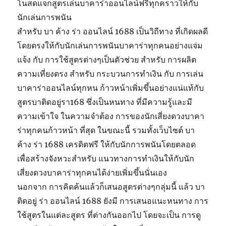
โนสดแจกสูตรเล่นบาคาร่าออนไลน์ฟรีทุกคราวให้กับ
นักเล่นการพนัน
สำหรับ บา ค้าง ร่า ออนไลน์ 1688 เป็นวิถีทาง ที่เกิดผลดี
โดยตรงให้กับนักเล่นการพนันบาคาร่าทุกคนอย่างแจ่ม
แจ้ง กับ การใช้สูตรต่างๆเป็นตัวช่วย สำหรับ การผลิต
ความเที่ยงตรง สำหรับ กระบวนการทำเงิน กับ การเล่น
บาคาร่าออนไลน์ทุกหน ก้าวหน้าเพิ่มขึ้นอย่างแน่แท้กับ
สูตรบาติดอยู่รา168 ซึ่งเป็นหนทาง ที่มีความรู้และมี
ความเข้าใจ ในความจำต้อง การของนักเสี่ยงดวงบาคา
ร่าทุกคนก้าวหน้า ที่สุด ในขณะนี้ รวมทั้งเว็บไซต์ บา
ค้าง ร่า 1688 เครดิตฟรี ให้กับนักการพนันโดยตลอด
เพื่อสร้างจังหวะสำหรับ แนวทางการทำเงินให้กับนัก
เสี่ยงดวงบาคาร่าทุกคนได้ง่ายเพิ่มขึ้นนั่นเอง
นอกจาก การคิดค้นแล้วก็เสนอสูตรต่างๆกลุ่มนี้ แล้ว บา
ติดอยู่ ร่า ออนไลน์ 1688 ยังมี การเสนอแนะหนทาง การ
ใช้สูตรในแต่ละสูตร ที่ต่างกันออกไป โดยจะเป็น การดู