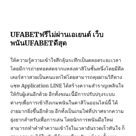
UFABETฟรีไม่ผ่านเอเยนต์ เว็บ
พนันUFABETดีสุด
ให้ความรู้ความเข้าใจสึกลุ้นระทึกเป็นตลอดระยะเวลา
โดยมีการถ่ายทอดสดจากแหล่งคาสิโนชั้นหนึ่งโดยมีดีล
เลอร์สาวสวยเป็นคนแจกไพ่โดยสามารถคุยผ่านวิถีทาง
แชท Application LINE ได้สร้างความสำราญเพลินใจ
ให้กับผู้เล่นอีกด้วย อีกทั้งขณะนี้มีการปรับปรุงระบบ
ต่างๆเพื่อการเข้าถึงเกมพนันในคาสิโนออนไลน์นี้ ได้
ง่ายมากยิ่งขึ้นอีกด้วย อีกทั้งเป็นเกมไพ่ที่ปราศจากความ
ยุ่งยากสำหรับเพื่อการเล่น โดยนักการพนันมือใหม่
สามารถทำคำทำความเข้าใจในเวลาอันรวดเร็วทันใจ ก็