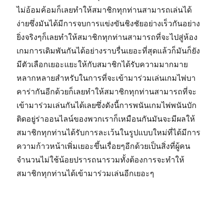
ไม่อ้อมค้อมก็เลยทำให้สมาชิกทุกท่านสามารถเล่นได้
ง่ายซึ่งมันได้มีการจบการแข่งขันชิงชัยอย่างเร็วกันอย่าง
ยิ่งจริงๆก็เลยทำให้สมาชิกทุกท่านสามารถที่จะไปสู่ห้อง
เกมการเดิมพันกันได้อย่างราบรื่นเยอะที่สุดแล้วก็มันก็ยัง
มีตัวเลือกเยอะแยะให้กับสมาชิกได้รับความมากมาย
หลากหลายสำหรับในการที่จะเข้ามาร่วมเล่นเกมไพ่บา
คาร่ากันอีกด้วยก็เลยทำให้สมาชิกทุกท่านสามารถที่จะ
เข้ามาร่วมเล่นกันได้เลยซึ่งดังนี้การพนันเกมไพ่พนันบัก
ติดอยู่ร่าออนไลน์ของพวกเราก็เหมือนกันมันจะมีผลให้
สมาชิกทุกท่านได้รับการละเว้นในรูปแบบใหม่ที่ได้มีการ
ความก้าวหน้าเพิ่มเยอะขึ้นเรื่อยๆอีกด้วยเป็นสิ่งที่ผู้คน
จำนวนไม่ใช้น้อยปรารถนารวมทั้งต้องการจะทำให้
สมาชิกทุกท่านได้เข้ามาร่วมเล่นอีกเยอะๆ