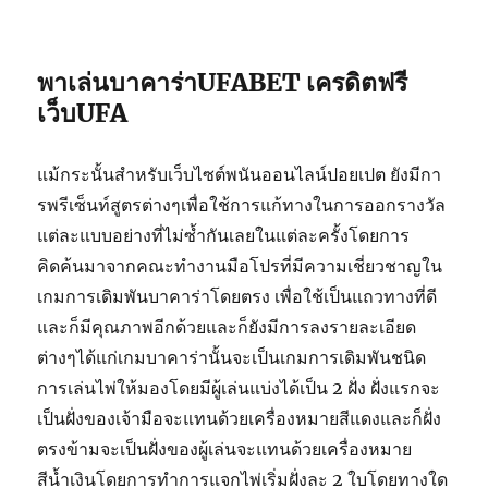
พาเล่นบาคาร่าUFABET เครดิตฟรี
เว็บUFA
แม้กระนั้นสำหรับเว็บไซต์พนันออนไลน์ปอยเปต ยังมีกา
รพรีเซ็นท์สูตรต่างๆเพื่อใช้การแก้ทางในการออกรางวัล
แต่ละแบบอย่างที่ไม่ซ้ำกันเลยในแต่ละครั้งโดยการ
คิดค้นมาจากคณะทำงานมือโปรที่มีความเชี่ยวชาญใน
เกมการเดิมพันบาคาร่าโดยตรง เพื่อใช้เป็นแถวทางที่ดี
และก็มีคุณภาพอีกด้วยและก็ยังมีการลงรายละเอียด
ต่างๆได้แก่เกมบาคาร่านั้นจะเป็นเกมการเดิมพันชนิด
การเล่นไพ่ให้มองโดยมีผู้เล่นแบ่งได้เป็น 2 ฝั่ง ฝั่งแรกจะ
เป็นฝั่งของเจ้ามือจะแทนด้วยเครื่องหมายสีแดงและก็ฝั่ง
ตรงข้ามจะเป็นฝั่งของผู้เล่นจะแทนด้วยเครื่องหมาย
สีน้ำเงินโดยการทำการแจกไพ่เริ่มฝั่งละ 2 ใบโดยทางใด