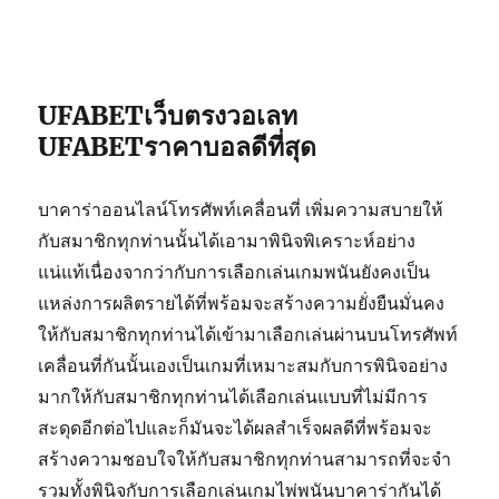
UFABETเว็บตรงวอเลท
UFABETราคาบอลดีที่สุด
บาคาร่าออนไลน์โทรศัพท์เคลื่อนที่ เพิ่มความสบายให้
กับสมาชิกทุกท่านนั้นได้เอามาพินิจพิเคราะห์อย่าง
แน่แท้เนื่องจากว่ากับการเลือกเล่นเกมพนันยังคงเป็น
แหล่งการผลิตรายได้ที่พร้อมจะสร้างความยั่งยืนมั่นคง
ให้กับสมาชิกทุกท่านได้เข้ามาเลือกเล่นผ่านบนโทรศัพท์
เคลื่อนที่กันนั้นเองเป็นเกมที่เหมาะสมกับการพินิจอย่าง
มากให้กับสมาชิกทุกท่านได้เลือกเล่นแบบที่ไม่มีการ
สะดุดอีกต่อไปและก็มันจะได้ผลสำเร็จผลดีที่พร้อมจะ
สร้างความชอบใจให้กับสมาชิกทุกท่านสามารถที่จะจำ
รวมทั้งพินิจกับการเลือกเล่นเกมไพ่พนันบาคาร่ากันได้