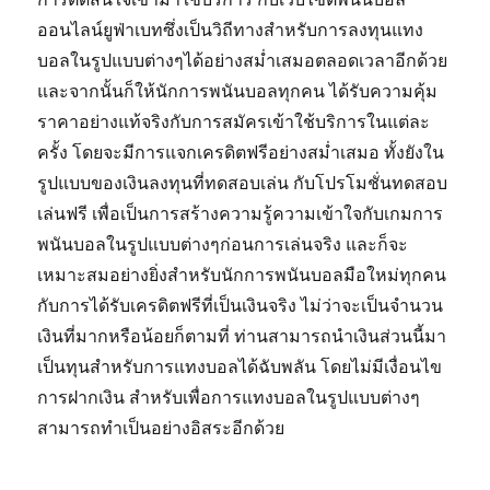
ออนไลน์ยูฟ่าเบทซึ่งเป็นวิถีทางสำหรับการลงทุนแทง
บอลในรูปแบบต่างๆได้อย่างสม่ำเสมอตลอดเวลาอีกด้วย
และจากนั้นก็ให้นักการพนันบอลทุกคน ได้รับความคุ้ม
ราคาอย่างแท้จริงกับการสมัครเข้าใช้บริการในแต่ละ
ครั้ง โดยจะมีการแจกเครดิตฟรีอย่างสม่ำเสมอ ทั้งยังใน
รูปแบบของเงินลงทุนที่ทดสอบเล่น กับโปรโมชั่นทดสอบ
เล่นฟรี เพื่อเป็นการสร้างความรู้ความเข้าใจกับเกมการ
พนันบอลในรูปแบบต่างๆก่อนการเล่นจริง และก็จะ
เหมาะสมอย่างยิ่งสำหรับนักการพนันบอลมือใหม่ทุกคน
กับการได้รับเครดิตฟรีที่เป็นเงินจริง ไม่ว่าจะเป็นจำนวน
เงินที่มากหรือน้อยก็ตามที่ ท่านสามารถนำเงินส่วนนี้มา
เป็นทุนสำหรับการแทงบอลได้ฉับพลัน โดยไม่มีเงื่อนไข
การฝากเงิน สำหรับเพื่อการแทงบอลในรูปแบบต่างๆ
สามารถทำเป็นอย่างอิสระอีกด้วย