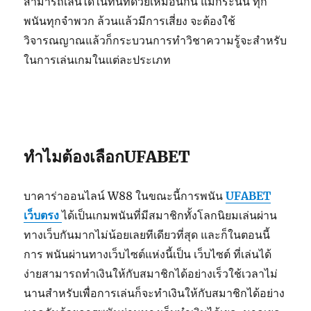
สามารถเล่นได้ในทันทีด้วยเหมือนกัน แม้กระนั้น ทุก
พนันทุกจำพวก ล้วนแล้วมีการเสี่ยง จะต้องใช้
วิจารณญาณแล้วก็กระบวนการทำวิชาความรู้จะสำหรับ
ในการเล่นเกมในแต่ละประเภท
ทำไมต้องเลือกUFABET
บาคาร่าออนไลน์ W88 ในขณะนี้การพนัน
UFABET
เว็บตรง
ได้เป็นเกมพนันที่มีสมาชิกทั้งโลกนิยมเล่นผ่าน
ทางเว็บกันมากไม่น้อยเลยทีเดียวที่สุด และก็ในตอนนี้
การ พนันผ่านทางเว็บไซต์แห่งนี้เป็น เว็บไซต์ ที่เล่นได้
ง่ายสามารถทำเงินให้กับสมาชิกได้อย่างเร็วใช้เวลาไม่
นานสำหรับเพื่อการเล่นก็จะทำเงินให้กับสมาชิกได้อย่าง