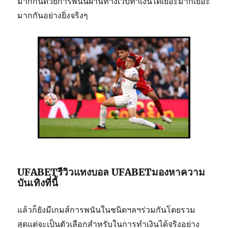
มากกันด้วยการพนันผ่านทางเว็บทำเงินได้เยอะมากเยอะ
มากกันอย่างยิ่งจริงๆ
UFABETรีวิวแทงบอล UFABETมองหาความ
บันเทิงที่นี้
แล้วก็ยังมีเกมส์การพนันในชนิดฯลฯร่วมกันโดยรวม
สุดแต่จะเป็นตัวเลือกสำหรับในการทำเงินได้จริงอย่าง