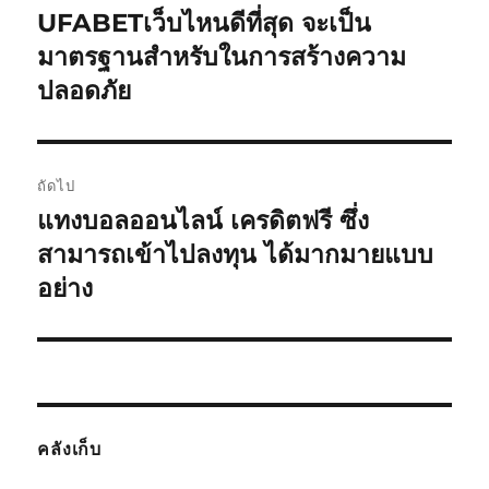
นำทาง
UFABETเว็บไหนดีที่สุด จะเป็น
เรื่อง
ก่อน
มาตรฐานสำหรับในการสร้างความ
เรื่อง
หน้า:
ปลอดภัย
ถัดไป
แทงบอลออนไลน์ เครดิตฟรี ซึ่ง
เรื่อง
ต่อ
สามารถเข้าไปลงทุน ได้มากมายแบบ
ไป:
อย่าง
คลังเก็บ