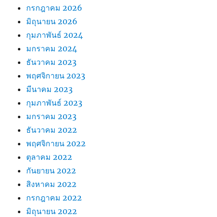
กรกฎาคม 2026
มิถุนายน 2026
กุมภาพันธ์ 2024
มกราคม 2024
ธันวาคม 2023
พฤศจิกายน 2023
มีนาคม 2023
กุมภาพันธ์ 2023
มกราคม 2023
ธันวาคม 2022
พฤศจิกายน 2022
ตุลาคม 2022
กันยายน 2022
สิงหาคม 2022
กรกฎาคม 2022
มิถุนายน 2022