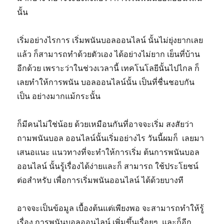
นั้น
เริ่มอย่างไรการ เริ่มพนันบอลออนไลน์ นั้นไม่ยุ่งยากเลย
แล้ว ก็สามารถทำด้วยตัวเอง ได้อย่างไม่ยาก เย็นที่บ้าน
อีกด้วย เพราะว่าในช่วงเวลานี้ เทคโนโลยีนั้นไปไกล ก็
เลยทำให้การพนัน บอลออนไลน์นั้น เป็นที่ชื่นชอบกัน
เป็น อย่างมากแม้กระนั้น
ก็มีคนไม่ใช่น้อย ด้วยเหมือนกันที่อาจจะเริ่ม สงสัยว่า
ถามพนันบอล ออนไลน์นั้นเริ่มอย่างไร วันนี้ผมก็ เลยมา
เสนอแนะ แนวทางที่จะทำให้การเริ่ม ต้นการพนันบอล
ออนไลน์ นั้นรู้เรื่องได้ง่ายและก็ สามารถ ใช้ประโยชน์
ต่อสำหรับ เพื่อการเริ่มพนันออนไลน์ ได้ด้วยบางที
อาจจะเป็นข้อมูล เบื้องต้นแต่เพียงพอ จะสามารถทำให้รู้
เรื่อง การพนันบอลออนไลน์ เพิ่มขึ้นเรื่อยๆ และก็อีก