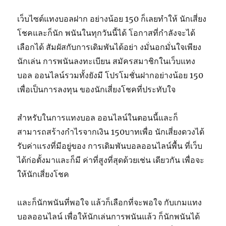
เว็บไซต์แทงบอลฝาก อย่างน้อย 150​ ก็เลยทำให้ นักเสี่ยง
โชคและก็นัก พนันในทุกวันนี้ได้ โอกาสที่กำลังจะได้
เลือกได้ สัมผัสกับการเดิมพันได้อย่า งมั่นอกมั่นใจเพียง
นักเล่น การพนันลงทะเบียน สมัครสมาชิกในเว็บแทง
บอล ออนไลน์รวมทั้งยังมี โปรโมชั่นฝากอย่างน้อย 150
เพื่อเป็นการลงทุน ของนักเสี่ยงโชคที่ประทับใจ
สำหรับในการแทงบอล ออนไลน์ในตอนนี้และก็
สามารถสร้างกำไรจากเงิน 150บาทเพื่อ นักเสี่ยงดวงได้
รับค่าแรงที่มีอยู่ของ การเดิมพันบอลออนไลน์พื้น ที่เว็บ
ได้ก่อตั้งมาและก็มี ค่าที่สูงที่สุดด้วยเช่น เดียวกัน เพื่อจะ
ให้นักเสี่ยงโชค
และก็นักพนันที่พอใจ แล้วก็เลือกที่จะพอใจ กับเกมแทง
บอลออนไลน์ เพื่อให้นักเล่นการพนันแล้ว ก็นักพนันได้