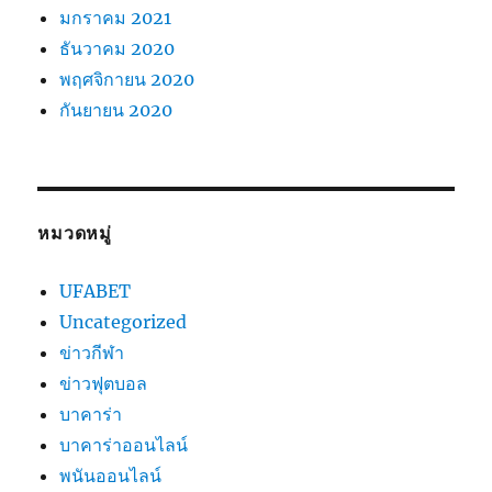
มกราคม 2021
ธันวาคม 2020
พฤศจิกายน 2020
กันยายน 2020
หมวดหมู่
UFABET
Uncategorized
ข่าวกีฬา
ข่าวฟุตบอล
บาคาร่า
บาคาร่าออนไลน์
พนันออนไลน์