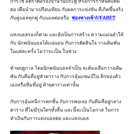
การใช้ อัตราต่อรองจำนวนประตู หรือการกำหนดแต้ม
ต่อ เพื่อนำมาเปรียบเทียบ กับผลการแข่งขัน ที่เกิดขึ้นจริง
กับคู่บอลทุกคู่ กับบอลต่อหรือ
ช่องทางเข้าUFABET
แทงบอลรองก็ตาม และยังเป็นการสร้าง ความแม่นยำให้
กับ นักพนันบอลได้แน่นอน กับการตัดสินใจ วางเดิมพัน
ในแต่ละครั้ง ไม่ว่าจะเป็น ในช่วง
ท้ายฤดูกาล โดยนักพนันบอลจำเป็น จะต้องเลือกวางเดิม
พัน กับทีมที่อยู่หัวตาราง กับการลุ้นแชมป์ใน ลีกของตัว
เองหรือทีมที่อยู่ ท้ายตารางเท่านั้น
กับการลุ้นหนีการตกชั้น กับการพบเจอ กับทีมที่อยู่กลาง
ตาราง ที่ไม่มีรุ่นใดๆทั้งสิ้น และนี้จะเป็นโอกาส ในการ
ทำเงินกับการแทงบอลต่อ และแทงบอล