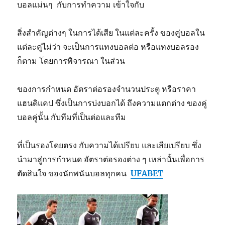
บอลแม่นๆ กับการทำความ เข้าใจกับ
สิ่งสำคัญต่างๆ ในการได้เสีย ในแต่ละครั้ง ของคู่บอลใน
แต่ละคู่ไม่ว่า จะเป็นการแทงบอลต่อ หรือแทงบอลรอง
ก็ตาม โดยการพิจารณา ในส่วน
ของการกำหนด อัตราต่อรองจำนวนประตู หรือราคา
แฮนดิแคป ซึ่งเป็นการบ่งบอกได้ ถึงความแตกต่าง ของคู่
บอลคู่นั้น กับทีมที่เป็นต่อและทีม
ที่เป็นรองโดยตรง กับความได้เปรียบ และเสียเปรียบ ซึ่ง
นำมาสู่การกำหนด อัตราต่อรองต่าง ๆ เหล่านั้นเพื่อการ
ตัดสินใจ ของนักพนันบอลทุกคน
UFABET