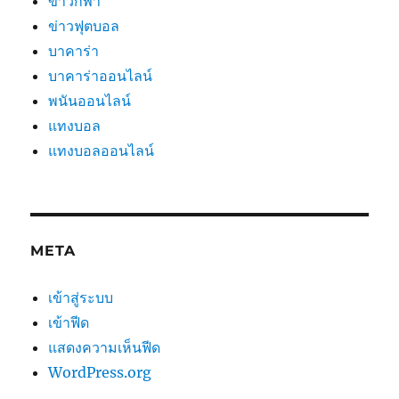
ข่าวกีฬา
ข่าวฟุตบอล
บาคาร่า
บาคาร่าออนไลน์
พนันออนไลน์
แทงบอล
แทงบอลออนไลน์
META
เข้าสู่ระบบ
เข้าฟีด
แสดงความเห็นฟีด
WordPress.org