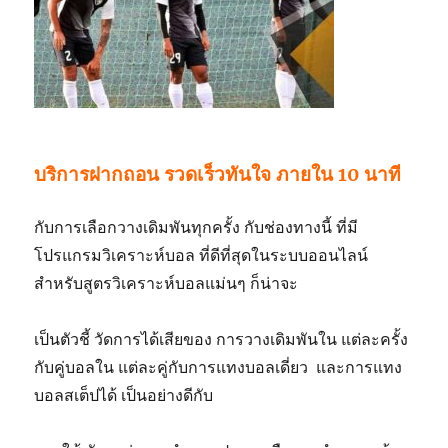
บริการฝากถอน รวดเร็วทันใจ ภายใน 10 นาที
กับการเลือกวางเดิมพันทุกครั้ง กับช่องทางนี้ ที่มี
โปรแกรมวิเคราะห์บอล ที่ดีที่สุดในระบบออนไลน์
สำหรับสูตรวิเคราะห์บอลแม่นๆ ก็น่าจะ
เป็นตัวชี้ วัดการได้เสียของ การวางเดิมพันใน แต่ละครั้ง
กับคู่บอลใน แต่ละคู่กับการแทงบอลเดี่ยว และการแทง
บอลสเต็ปได้ เป็นอย่างดีกับ