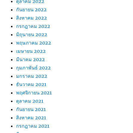
ตุลาคม 2022
กันยายน 2022
สิงหาคม 2022
กรกฎาคม 2022
มิถุนายน 2022
พฤษภาคม 2022
เมษายน 2022
มีนาคม 2022
กุมภาพันธ์ 2022
มกราคม 2022
ธันวาคม 2021
พฤศจิกายน 2021
ตุลาคม 2021
กันยายน 2021
สิงหาคม 2021
กรกฎาคม 2021