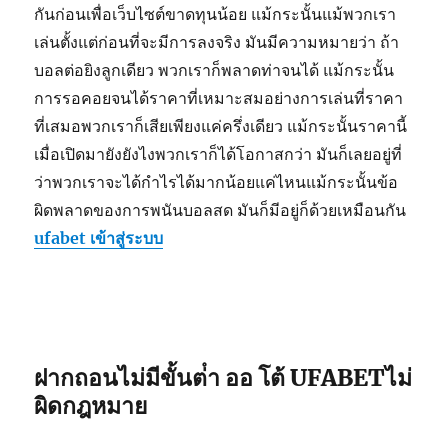
กันก่อนเพื่อเว็บไซต์ขาดทุนน้อย แม้กระนั้นแม้พวกเรา
เล่นตั้งแต่ก่อนที่จะมีการลงจริง มันมีความหมายว่า ถ้า
บอลต่อยิงลูกเดียว พวกเราก็พลาดท่าจนได้ แม้กระนั้น
การรอคอยจนได้ราคาที่เหมาะสมอย่างการเล่นที่ราคา
ที่เสมอพวกเราก็เสียเพียงแค่ครึ่งเดียว แม้กระนั้นราคานี้
เมื่อเปิดมายังยังไงพวกเราก็ได้โอกาสกว่า มันก็เลยอยู่ที่
ว่าพวกเราจะได้กำไรได้มากน้อยแค่ไหนแม้กระนั้นข้อ
ผิดพลาดของการพนันบอลสด มันก็มีอยู่ก็ด้วยเหมือนกัน
ufabet เข้าสู่ระบบ
ฝากถอนไม่มีขั้นต่ํา ออ โต้ UFABETไม่
ผิดกฎหมาย