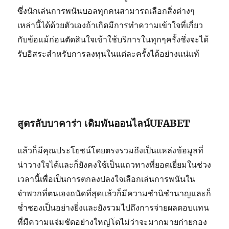
ซึ่งนักเล่นการพนันบอลทุกคนสามารถเลือกสิ่งต่างๆ
เหล่านี้ได้ด้วยตัวเองถ้าเกิดมีการทำความเข้าใจที่เกี่ยว
กับข้อแม้ก่อนตัดสินใจเข้าใช้บริการในทุกๆครั้งซึ่งจะได้
รับอิสระสำหรับการลงทุนในแต่ละครั้งได้อย่างแน่แท้
สูตรลับบาคาร่า เดิมพันออนไลน์UFABET
แล้วก็มีคุณประโยชน์โดยตรงรวมถึงเป็นแหล่งข้อมูลที่
น่าวางใจได้และก็ยังคงใช้เป็นแถวทางที่ยอดเยี่ยมในช่วง
เวลานี้เพื่อเป็นการตกลงปลงใจเลือกเล่นการพนันใน
จำพวกที่ตนเองถนัดที่สุดแล้วก็มีความชำนิชำนาญและก็
ช่ำชองเป็นอย่างยิ่งและยังรวมไปถึงการจ่ายผลตอบแทน
ที่มีความแจ่มชัดอย่างใหญ่โตไม่ว่าจะมากมายก่ายกอง