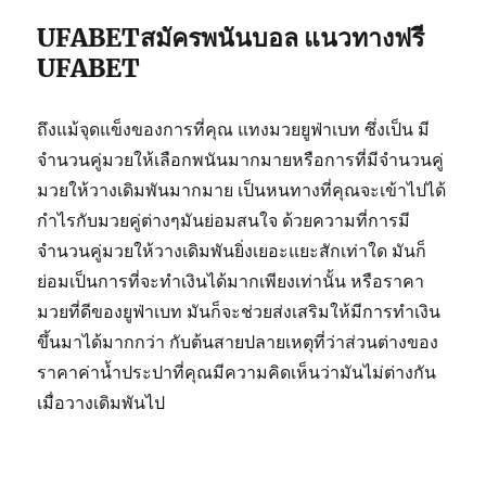
UFABETสมัครพนันบอล แนวทางฟรี
UFABET
ถึงแม้จุดแข็งของการที่คุณ แทงมวยยูฟ่าเบท ซึ่งเป็น มี
จำนวนคู่มวยให้เลือกพนันมากมายหรือการที่มีจำนวนคู่
มวยให้วางเดิมพันมากมาย เป็นหนทางที่คุณจะเข้าไปได้
กำไรกับมวยคู่ต่างๆมันย่อมสนใจ ด้วยความที่การมี
จำนวนคู่มวยให้วางเดิมพันยิ่งเยอะแยะสักเท่าใด มันก็
ย่อมเป็นการที่จะทำเงินได้มากเพียงเท่านั้น หรือราคา
มวยที่ดีของยูฟ่าเบท มันก็จะช่วยส่งเสริมให้มีการทำเงิน
ขึ้นมาได้มากกว่า กับต้นสายปลายเหตุที่ว่าส่วนต่างของ
ราคาค่าน้ำประปาที่คุณมีความคิดเห็นว่ามันไม่ต่างกัน
เมื่อวางเดิมพันไป