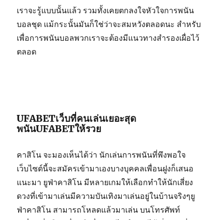
เราจะรู้แบบนั้นแล้ว รวมทั้งเคยตกลงใจหัวใจการพนัน
บอลชุด แม้กระนั้นมันก็ใช่ว่าจะสมหวังตลอดนะ สำหรับ
เพื่อการพนันบอลพวกเราจะต้องมีแนวทางสำรองเผื่อไว้
ตลอด
UFABETเว็บที่คนเล่นเยอะสุด
พนันUFABETให้รวย
คาสิโน จะมองเห็นได้ว่า นักเล่นการพนันที่พึงพอใจ
เว็บไซต์นี้จะสมัครเข้ามาเองบางบุคคลเพื่อนฝูงก็เสนอ
แนะมา ยูฟ่าคาสิโน มีหลายเกมให้เลือกทำให้นักเสี่ยง
ดวงที่เข้ามาเล่นมีความบันเทิงมาเล่นอยู่ในบ้านจริงๆยู
ฟ่าคาสิโน สามารถโหลดแล้วมาเล่น บนโทรศัพท์