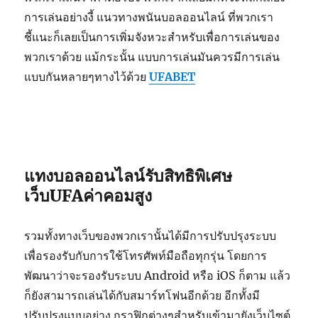
การเล่นอย่างงี้ แนวทางพนันบอลออนไลน์ ที่พวกเรา
ชี้แนะก็เลยเป็นการเพิ่มจังหวะสำหรับเพื่อการเล่นของ
พวกเราด้วย แม้กระนั้น แบบการเล่นมันควรมีการเล่น
แบบกันหลายๆทางไว้ด้วย
UFABET
แทงบอลออนไลน์รับสิทธิพิเศษ
เว็บUFAค่าคอมสูง
รวมทั้งทางเว็บของพวกเรานั้นได้มีการปรับปรุงระบบ
เพื่อรองรับกับการใช้โทรศัพท์มือถือทุกรุ่น โดยการ
พัฒนาว่าจะรองรับระบบ Android หรือ iOS ก็ตาม แล้ว
ก็ยังสามารถเล่นได้กับสมาร์ทโฟนอีกด้วย อีกทั้งมี
ปรับปรุงแบบอย่าง กราฟิกต่างๆสำหรับเข้ามายังเว็บไซต์