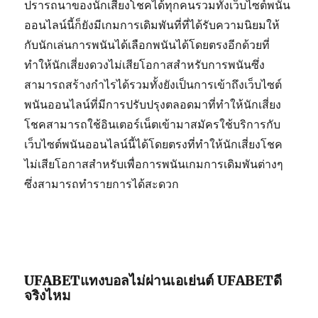
ปรารถนาของนักเสี่ยงโชคได้ทุกคนรวมทั้งเว็บไซต์พนัน
ออนไลน์นี้ก็ยังมีเกมการเดิมพันที่ที่ได้รับความนิยมให้
กับนักเล่นการพนันได้เลือกพนันได้โดยตรงอีกด้วยที่
ทำให้นักเสี่ยงดวงไม่เสียโอกาสสำหรับการพนันซึ่ง
สามารถสร้างกำไรได้รวมทั้งยังเป็นการเข้าถึงเว็บไซต์
พนันออนไลน์ที่มีการปรับปรุงตลอดมาที่ทำให้นักเสี่ยง
โชคสามารถใช้อินเตอร์เน็ตเข้ามาสมัครใช้บริการกับ
เว็บไซต์พนันออนไลน์นี้ได้โดยตรงที่ทำให้นักเสี่ยงโชค
ไม่เสียโอกาสสำหรับเพื่อการพนันเกมการเดิมพันต่างๆ
ซึ่งสามารถทำรายการได้สะดวก
UFABETแทงบอลไม่ผ่านเอเย่นต์ UFABETดี
จริงไหม