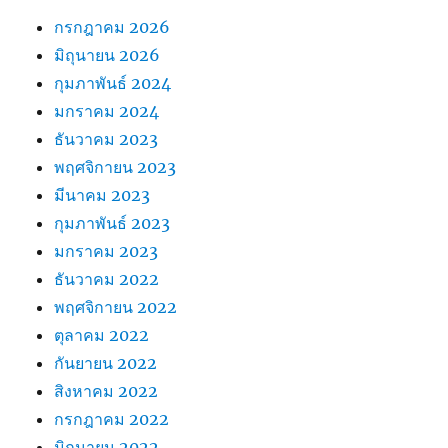
กรกฎาคม 2026
มิถุนายน 2026
กุมภาพันธ์ 2024
มกราคม 2024
ธันวาคม 2023
พฤศจิกายน 2023
มีนาคม 2023
กุมภาพันธ์ 2023
มกราคม 2023
ธันวาคม 2022
พฤศจิกายน 2022
ตุลาคม 2022
กันยายน 2022
สิงหาคม 2022
กรกฎาคม 2022
มิถุนายน 2022