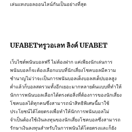
เล่นแทงบอลออนไลน์กันเป็นอย่างที่สุด
UFABETทรูวอเลท ลิงค์ UFABET
เว็บไซต์พนันบอลฟรี ไม่ต้องฝาก แค่เพียงนักเล่นการ
พนันบอลก็จะต้องเลือกแบบที่นักเสี่ยงโชคบอลมีความ
ชำนาญไม่ว่าจะเป็นการพนันบอลเต็งบอลสเต็ปบอลสูง
ต่ำแล้วก็บอลสดรวมทั้งอีกเยอะมากหลายต้นแบบที่ทำให้
นักการพนันบอลเลือกได้ตรงต่อสิ่งที่ต้องการของนักเสี่ยง
โชคบอลได้ทุกคนซึ่งสามารถนำสิทธิพิเศษนี้มาใช้
ประโยชน์ได้โดยตรงเพื่อทำให้นักการพนันบอลไม่
จำเป็นต้องใช้เงินลงทุนของนักเสี่ยงโชคบอลซึ่งสามารถ
รักษาเงินลงทุนสำหรับในการพนันได้โดยตรงและก็ยัง