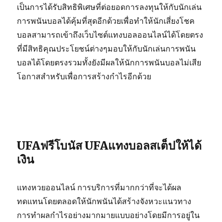
เป็นการได้รับสิทธิพิเศษที่ต่อยอดการลงทุนให้กับนักเล่น
การพนันบอลได้คุ้มที่สุดอีกด้วยเพื่อทำให้นักเสี่ยงโชค
บอลสามารถเข้าถึงเว็บไซต์แทงบอลออนไลน์ได้โดยตรง
ที่มีสิทธิคุณประโยชน์ต่างๆมอบให้กับนักเล่นการพนัน
บอลได้โดยตรงรวมทั้งยังมีผลให้นักการพนันบอลไม่เสีย
โอกาสสำหรับเพื่อการสร้างกำไรอีกด้วย
UFAฟรีโบนัส UFAแทงบอลสเต็ปให้ได้
เงิน
แทงหวยออนไลน์ การบริการที่มากกว่าที่จะได้ผล
ทดแทนโดยตลอดให้นักพนันได้สร้างจังหวะแนวทาง
การทำผลกำไรอย่างมากมายแบบอย่างโดยมีการอยู่ใน