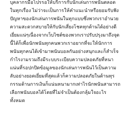
บุคลากรมือโปรรอให้บริการกับนักเล่นการพนันตลอด
ในทุกเรื่อง ไม่ว่าจะเป็นการให้คำแนะนำหรือยอมรับฟัง
ปัญหาของนักเล่นการพนันในทุกแบบซึ่งพวกเราอำนวย
ความสะดวกสบายให้กับนักเสี่ยงโชคทุกด้านได้อย่างดี
เยี่ยมแน่ๆเนื่องจากเว็บไซต์ของพวกเราปรับปรุงมาถึงจุด
นี้ได้ก็เพื่อนักพนันทุกคนพวกเราอยากที่จะให้นักการ
พนันทุกคนได้เข้ามาพนันบอลกันอย่างสนุกและก็สำเร็จ
กำไรงามรวมถึงมีระบบระเบียบความปลอดภัยที่หนา
แน่นที่รอปกปิดข้อมูลของนักเล่นการพนันไว้เป็นความ
ลับอย่างยอดเยี่ยมที่สุดแล้วก็ความปลอดภัยในด้านทุร
กรรมด้านการเงินก็แน่นหนามากเท่าไรนักพนันสามารถ
เลือกพนันบอลได้โดยที่ไม่จำเป็นต้องกลุ้มใจอะไร
ทั้งหมด