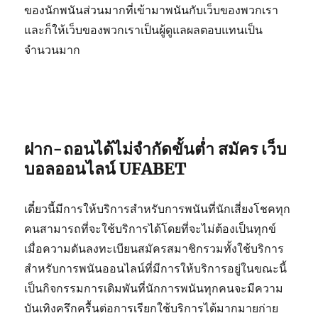
ของนักพนันส่วนมากที่เข้ามาพนันกับเว็บของพวกเรา
และก็ให้เว็บของพวกเราเป็นผู้ดูแลผลตอบแทนเป็น
จำนวนมาก
ฝาก-ถอนได้ไม่จำกัดขั้นต่ำ สมัคร เว็บ
บอลออนไลน์ UFABET
เดี๋ยวนี้มีการให้บริการสำหรับการพนันที่นักเสี่ยงโชคทุก
คนสามารถที่จะใช้บริการได้โดยที่จะไม่ต้องเป็นทุกข์
เมื่อความดันลงทะเบียนสมัครสมาชิกรวมทั้งใช้บริการ
สำหรับการพนันออนไลน์ที่มีการให้บริการอยู่ในขณะนี้
เป็นกิจกรรมการเดิมพันที่นักการพนันทุกคนจะมีความ
บันเทิงครึกครื้นต่อการเรียกใช้บริการได้มากมายก่าย