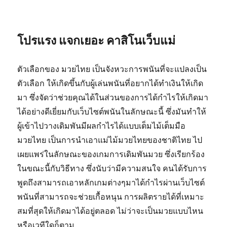
โปรแรง แจกเยอะ คาสิโนเว็บแม่
ตัวเลือกของ มวยไทย เป็นจังหวะการพนันที่จะแปลงเป็น
ตัวเลือก ให้เกิดขึ้นกับผู้เล่นพนันที่อยากได้ทำเงินให้เกิด
มา ซึ่งจัดว่าช่วยคุณได้ในส่วนของการได้กำไรให้เกิดมา
ได้อย่างดีเยี่ยมกับเว็บไซต์พนันในลักษณะนี้ ซึ่งมันทำให้
ผู้เข้าไปวางเดิมพันมีผลกำไรได้แบบเต็มไม้เต็มมือ
มวยไทย เป็นการนำเอาแม่ไม้มวยไทยของชาติไทย ไป
เผยแพร่ในลักษณะของเกมการเดิมพันมวย ซึ่งเรียกร้อง
ในขณะนี้กับวิธีทาง ซึ่งนับว่ามีความสนใจ คนได้รับการ
พูดถึงสามารถเอาหลักเกมต่างๆมาได้กำไรผ่านเว็บไซต์
พนันที่สามารถจะช่วยเกื้อหนุน การผลิตรายได้ที่เหมาะ
สมที่สุดให้เกิดมาได้อยู่ตลอด ไม่ว่าจะเป็นมวยแบบไหน
หรือเวทีใดก็ตาม