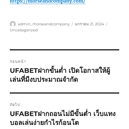
https://morseandcompany.com/
ผู้
เขียน
หมวด
admin_morseandcompany
มกราคม 21, 2024
เขียน
เมื่อ
หมู่
Uncategorized
เมนู
ก่อนหน้า
นำทาง
UFABETฝากขั้นต่ำ เปิดโอกาสให้ผู้
เรื่อง
ก่อน
เล่นที่มีงบประมาณจำกัด
เรื่อง
หน้า:
ถัดไป
UFABETฝากถอนไม่มีขั้นต่ำ เว็บแทง
เรื่อง
ต่อ
บอลเล่นง่ายกำไรก้อนโต