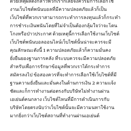
ด้วยเหตุผลดังกล่าวพวกเราก็เลยจึงควรมีการเลือกใช้
งานเว็บไซต์พนันบอลที่มีความปลอดภัยแล้วก็เป็น
เว็บไซต์ที่พวกเราสามารถกระทำการลงทุนแล้วก็กระทำ
การชำระเงินพนันโดยที่ไม่จำเป็นต้องกลุ้มใจว่าจะโดน
โกงหรือป่าวประกาศ ด้วยเหตุนี้การเลือกใช้งานเว็บไซต์
เว็บไซต์พนันบอลออนไลน์เว็บไซต์นั้นน่าจะควรจะมี
คุณลักษณะดังนี้ 1 ความปลอดภัยแล้วก็ความมั่นคง
ยั่งยืนยองฐานการคลัง ที่ระบบควรจะมีความปลอดภัย
สำหรับเพื่อการรักษาข้อมูลที่พวกเราได้กระทำการ
สมัครลงไป ข้อสองควรที่จะทำการเลือกใช้เว็บไซต์ที่มี
ฐานความยั่งยืนและมั่นคงในด้านการเงิน 2 ความแจ้ง
ชัดและก็การทำงานต่อตรงกับบริษัทไม่ทำงานผ่าน
เอเย่นต์คนกลาง เว็บไซต์ไหนที่มีการดำเนินการกับ
บริษัทโดยตรงนับว่าเว็บไซต์นั้นจะมีความนทาใช้งาน
มากยิ่งกว่าเว็บไซต์สถานที่ทำงานผ่านเอเย่นต์