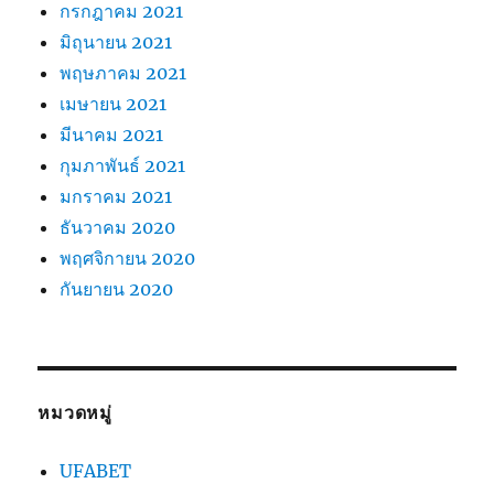
กรกฎาคม 2021
มิถุนายน 2021
พฤษภาคม 2021
เมษายน 2021
มีนาคม 2021
กุมภาพันธ์ 2021
มกราคม 2021
ธันวาคม 2020
พฤศจิกายน 2020
กันยายน 2020
หมวดหมู่
UFABET