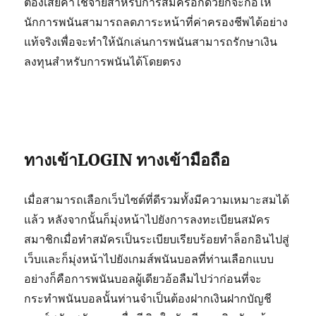
ต้องเสียค่าใช้จ่ายสำหรับการสมัครอีกด้วยก็จะก่อให้
นักการพนันสามารถลดภาระหน้าที่ค่าครองชีพได้อย่าง
แท้จริงเพื่อจะทำให้นักเล่นการพนันสามารถรักษาเงิน
ลงทุนสำหรับการพนันได้โดยตรง
ทางเข้าLOGIN ทางเข้ามือถือ
เมื่อสามารถเลือกเว็บไซต์ที่ดีรวมทั้งมีความเหมาะสมได้
แล้ว หลังจากนั้นก็มุ่งหน้าไปยังการลงทะเบียนสมัคร
สมาชิกเมื่อทำสมัครเป็นระเบียบเรียบร้อยทำล็อกอินไปสู่
เว็บและก็มุ่งหน้าไปยังเกมส์พนันบอลที่ท่านเลือกแบบ
อย่างก็คือการพนันบอลผู้เดียวอ้อลืมไปว่าก่อนที่จะ
กระทำพนันบอลนั้นท่านจำเป็นต้องฝากเงินฝากบัญชี