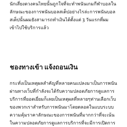
นักเสี่ยงดวงคนไทยนั้นถูกใจที่จะทำพนันเกมกีฬาบอลใน
ลักษณะของการพนันบอลสเต็ปอย่างไรล่ะการพนันบอล
สเต็ปนั้นผมยังสามารถทำเงินได้ตั้งแต่ 3 วันแรกที่ผม
เข้าไปใช้บริการแล้ว
ชองทางเข้า แจ้งถอนเงิน
กระทั่งเป็นเหตุผลสำคัญที่หลายคนแปลงมาเป็นการพนัน
ผ่านทางเว็บที่กำลังจะได้รับความปลอดภัยการดูแลการ
บริการที่ยอดเยี่ยมก็เลยเป็นเหตุผลที่หลายๆท่านเลือกเว็บ
ของพวกเราสำหรับการพนันมาโดยตลอดในแบบระบบ
ความคุ้มราคาลักษณะของการพนันที่มากกว่าที่จะเน้น
ในความปลอดภัยการดูแลการบริการที่จะมีการเปิดการ