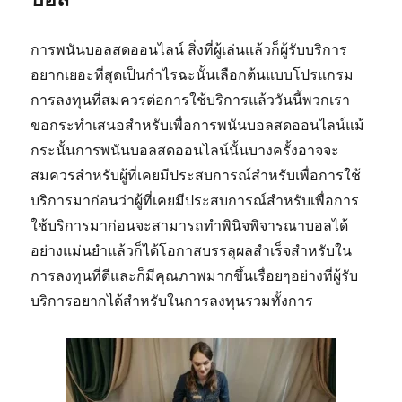
การพนันบอลสดออนไลน์ สิ่งที่ผู้เล่นแล้วก็ผู้รับบริการ
อยากเยอะที่สุดเป็นกำไรฉะนั้นเลือกต้นแบบโปรแกรม
การลงทุนที่สมควรต่อการใช้บริการแล้ววันนี้พวกเรา
ขอกระทำเสนอสำหรับเพื่อการพนันบอลสดออนไลน์แม้
กระนั้นการพนันบอลสดออนไลน์นั้นบางครั้งอาจจะ
สมควรสำหรับผู้ที่เคยมีประสบการณ์สำหรับเพื่อการใช้
บริการมาก่อนว่าผู้ที่เคยมีประสบการณ์สำหรับเพื่อการ
ใช้บริการมาก่อนจะสามารถทำพินิจพิจารณาบอลได้
อย่างแม่นยำแล้วก็ได้โอกาสบรรลุผลสำเร็จสำหรับใน
การลงทุนที่ดีและก็มีคุณภาพมากขึ้นเรื่อยๆอย่างที่ผู้รับ
บริการอยากได้สำหรับในการลงทุนรวมทั้งการ