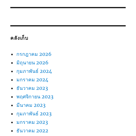
ไป:
คลังเก็บ
กรกฎาคม 2026
มิถุนายน 2026
กุมภาพันธ์ 2024
มกราคม 2024
ธันวาคม 2023
พฤศจิกายน 2023
มีนาคม 2023
กุมภาพันธ์ 2023
มกราคม 2023
ธันวาคม 2022