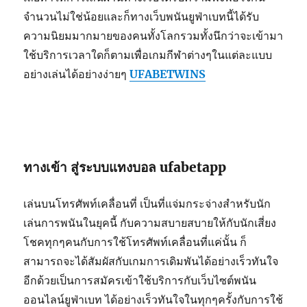
จำนวนไม่ใช่น้อยและก็ทางเว็บพนันยูฟ่าเบทนี้ได้รับ
ความนิยมมากมายของคนทั้งโลกรวมทั้งนึกว่าจะเข้ามา
ใช้บริการเวลาใดก็ตามเพื่อเกมกีฬาต่างๆในแต่ละแบบ
อย่างเล่นได้อย่างง่ายๆ
UFABETWINS
ทางเข้า สู่ระบบแทงบอล ufabetapp
เล่นบนโทรศัพท์เคลื่อนที่ เป็นที่แจ่มกระจ่างสำหรับนัก
เล่นการพนันในยุคนี้ กับความสบายสบายให้กับนักเสี่ยง
โชคทุกๆคนกับการใช้โทรศัพท์เคลื่อนที่แค่นั้น ก็
สามารถจะได้สัมผัสกับเกมการเดิมพันได้อย่างเร็วทันใจ
อีกด้วยเป็นการสมัครเข้าใช้บริการกับเว็บไซต์พนัน
ออนไลน์ยูฟ่าเบท ได้อย่างเร็วทันใจในทุกๆครั้งกับการใช้