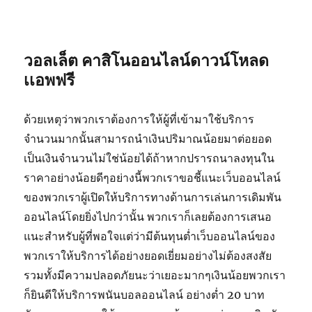
วอลเล็ต คาสิโนออนไลน์ดาวน์โหลด
เเอพฟรี
ด้วยเหตุว่าพวกเราต้องการให้ผู้ที่เข้ามาใช้บริการ
จำนวนมากนั้นสามารถนำเงินปริมาณน้อยมาต่อยอด
เป็นเงินจำนวนไม่ใช่น้อยได้ถ้าหากปรารถนาลงทุนใน
ราคาอย่างน้อยดีๆอย่างนี้พวกเราขอชี้แนะเว็บออนไลน์
ของพวกเราผู้เปิดให้บริการทางด้านการเล่นการเดิมพัน
ออนไลน์โดยยิ่งไปกว่านั้น พวกเราก็เลยต้องการเสนอ
แนะสำหรับผู้ที่พอใจแต่ว่ามีต้นทุนต่ำเว็บออนไลน์ของ
พวกเราให้บริการได้อย่างยอดเยี่ยมอย่างไม่ต้องสงสัย
รวมทั้งมีความปลอดภัยนะว่าเยอะมากๆเงินน้อยพวกเรา
ก็ยินดีให้บริการพนันบอลออนไลน์ อย่างต่ำ 20 บาท