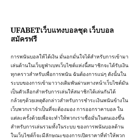
UFABETเว็บแทงบอลชุด เว็บบอล
สมัครฟรี
การพนันบอลให้ได้เงิน มั่นอกมั่นใจได้สำหรับการเข้ามา
เล่นด้านในเว็บยูฟ่าเบทเว็บไซต์แห่งนี้สมาชิกจะได้รับเงิน
ทุกคราวสำหรับเพื่อการพนัน ฉันต้องการแน่ๆ ดังนั้นใน
ระบบของการเข้ามาวางเดิมพันผ่านทางหน้าเว็บไซต์มัน
เป็นตัวเลือกสำหรับการเล่นให้สมาชิกได้เล่นกันได้
กล้วยๆด้วยเหตุดังกล่าวสำหรับการชำระเงินพนันข้างใน
เว็บพวกเราจำเป็นที่จะต้องมอง การออกราคาบอล ใน
แต่ละครั้งด้วยเพื่อจะทำให้พวกเราเชื่อมั่นในตนเองขึ้น
สำหรับการเล่นรวมทั้งในระบบ ของการพนันบอลด้าน
ในเว็บไซต์ก็จะมีลักษณะของการเปิดราคาที่ทำให้พวก