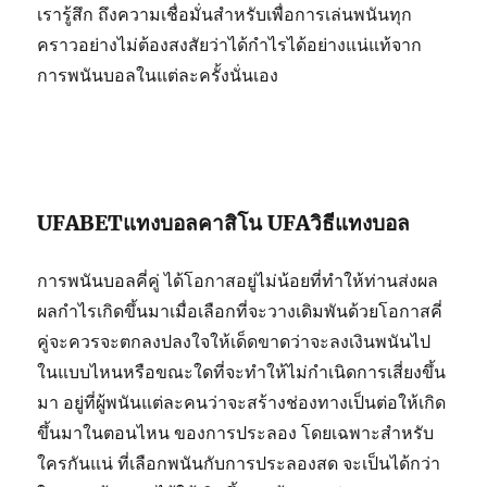
เรารู้สึก ถึงความเชื่อมั่นสำหรับเพื่อการเล่นพนันทุก
คราวอย่างไม่ต้องสงสัยว่าได้กำไรได้อย่างแน่แท้จาก
การพนันบอลในแต่ละครั้งนั่นเอง
UFABETแทงบอลคาสิโน UFAวิธีแทงบอล
การพนันบอลคี่คู่ ได้โอกาสอยู่ไม่น้อยที่ทำให้ท่านส่งผล
ผลกำไรเกิดขึ้นมาเมื่อเลือกที่จะวางเดิมพันด้วยโอกาสคี่
คู่จะควรจะตกลงปลงใจให้เด็ดขาดว่าจะลงเงินพนันไป
ในแบบไหนหรือขณะใดที่จะทำให้ไม่กำเนิดการเสี่ยงขึ้น
มา อยู่ที่ผู้พนันแต่ละคนว่าจะสร้างช่องทางเป็นต่อให้เกิด
ขึ้นมาในตอนไหน ของการประลอง โดยเฉพาะสำหรับ
ใครกันแน่ ที่เลือกพนันกับการประลองสด จะเป็นได้กว่า