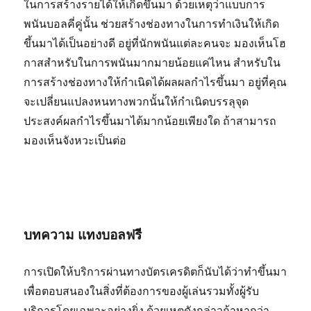
ในการสร้างรายได้ให้เกิดขึ้นมา ด้วยเหตุว่าแบบการ
พนันบอลคี่คู่นั้น ช่วยสร้างช่องทางในการทำเงินให้เกิด
ขึ้นมาได้เป็นอย่างดี อยู่ที่นักพนันแต่ละคนจะ มองเห็นโฮ
กาสสำหรับในการพนันมากมายน้อยแค่ไหน สำหรับใน
การสร้างช่องทางให้กำเนิดได้ผลผลกำไรขึ้นมา อยู่ที่คุณ
จะเปลี่ยนแปลงหนทางพวกนั้นให้กำเนิดบรรลุจุด
ประสงค์ผลกำไรขึ้นมาได้มากน้อยเพียงใด ถ้าสามารถ
มองเห็นจังหวะเป็นต่อ
บทความ แทงบอลฟรี
การเปิดให้บริการผ่านทางบัตรเครดิตก็นับได้ว่าทำขึ้นมา
เพื่อตอบสนองในสิ่งที่ต้องการของผู้เล่นรวมทั้งผู้รับ
บริการโดยเฉพาะอย่างยิ่ง ด้วยเหตุดังกล่าวถ้าหากว่า