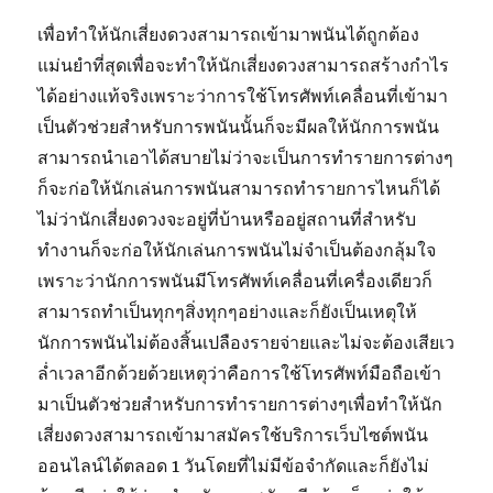
เพื่อทำให้นักเสี่ยงดวงสามารถเข้ามาพนันได้ถูกต้อง
แม่นยำที่สุดเพื่อจะทำให้นักเสี่ยงดวงสามารถสร้างกำไร
ได้อย่างแท้จริงเพราะว่าการใช้โทรศัพท์เคลื่อนที่เข้ามา
เป็นตัวช่วยสำหรับการพนันนั้นก็จะมีผลให้นักการพนัน
สามารถนำเอาได้สบายไม่ว่าจะเป็นการทำรายการต่างๆ
ก็จะก่อให้นักเล่นการพนันสามารถทำรายการไหนก็ได้
ไม่ว่านักเสี่ยงดวงจะอยู่ที่บ้านหรืออยู่สถานที่สำหรับ
ทำงานก็จะก่อให้นักเล่นการพนันไม่จำเป็นต้องกลุ้มใจ
เพราะว่านักการพนันมีโทรศัพท์เคลื่อนที่เครื่องเดียวก็
สามารถทำเป็นทุกๆสิ่งทุกๆอย่างและก็ยังเป็นเหตุให้
นักการพนันไม่ต้องสิ้นเปลืองรายจ่ายและไม่จะต้องเสียเว
ล่ำเวลาอีกด้วยด้วยเหตุว่าคือการใช้โทรศัพท์มือถือเข้า
มาเป็นตัวช่วยสำหรับการทำรายการต่างๆเพื่อทำให้นัก
เสี่ยงดวงสามารถเข้ามาสมัครใช้บริการเว็บไซต์พนัน
ออนไลน์ได้ตลอด 1 วันโดยที่ไม่มีข้อจำกัดและก็ยังไม่