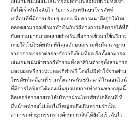
เล่นเกมพนันออนไลน์ ที่จะมีความปลอดภัยรวมทั้งเข้า
ถึงได้เร็วทันใจฉับไว กับการเล่นพนันบนโทรศัพท์
เคลื่อนที่ที่มีการปรับปรุงแบบเ พิ่มความน่าดึงดูดใจโดย
ตลอดสามารถเข้ามาทำเงินกับวิถีทางการผลิตรายได้ที่ดี
กับความมากมายหลายสำหรับเพื่อการเข้ามาใช้บริการ
ภายใต้เว็บไซต์พนัน ที่มีคุณลักษณะรวมทั้งมีมาตรฐาน
ราคาการเจรจาต่อรองจัดว่าดีเยี่ยมที่สุด อีกทั้งสามารถ
เล่นเกมพนันจำพวกกีฬารวมทั้งคาสิโนต่างๆทั้งสามารถ
มองบอลฟรีการประลองกีฬาฟรี โดยไม่มีค่าใช้จ่ายผ่าน
โทรศัพท์เคลื่อนที่ รวมทั้งเล่นพนันชนิดคาสิโนออนไลน์
ที่มีการไลฟ์สดได้มองเห็นรูปแบบการทำงานของกลุ่มนี้
ดีลเลอร์สาวสวยรอให้บริการผ่านโทรศัพท์เคลื่อนที่ ที่
มีหน้าหน้าจอไม่เล็กไม่ใหญ่จนถึงเกินความจำเป็น
สามารถทำธุรกรรมทางด้านการเงินได้ยังไงเร็วฉับไว