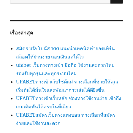
เรื่องล่าสุด
สมัคร ufa โบนัส 100 แนะนำเทคนิคทำยอดเทิร์น
สล็อตให้ผ่านง่าย ถอนเงินสดได้ไว
ufabet เว็บตรงทางเข้า มือถือ ใช้งานสะดวกไหม
รองรับทุกรุ่นและทุกระบบไหม
UFABETทางเข้าเว็บไซต์แม่ ทางเลือกที่ช่วยให้คุณ
เริ่มต้นได้มั่นใจและพัฒนาการเล่นได้ดียิ่งขึ้น
UFABETทางเข้าเว็บหลัก ช่องทางใช้งานง่าย เข้าถึง
เกมเดิมพันได้ครบในที่เดียว
UFABETสมัครเว็บตรงแทงบอล ทางเลือกที่สมัคร
ง่ายและใช้งานสะดวก