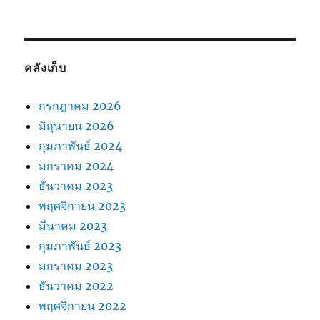
คลังเก็บ
กรกฎาคม 2026
มิถุนายน 2026
กุมภาพันธ์ 2024
มกราคม 2024
ธันวาคม 2023
พฤศจิกายน 2023
มีนาคม 2023
กุมภาพันธ์ 2023
มกราคม 2023
ธันวาคม 2022
พฤศจิกายน 2022