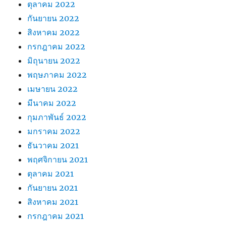
ตุลาคม 2022
กันยายน 2022
สิงหาคม 2022
กรกฎาคม 2022
มิถุนายน 2022
พฤษภาคม 2022
เมษายน 2022
มีนาคม 2022
กุมภาพันธ์ 2022
มกราคม 2022
ธันวาคม 2021
พฤศจิกายน 2021
ตุลาคม 2021
กันยายน 2021
สิงหาคม 2021
กรกฎาคม 2021