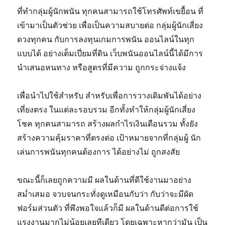
ที่ทำกลุ่มผู้นักพนัน ทุกคนสามารถใช้โทรศัพท์เขยื้อน ที่
เข้ามาเป็นตัวช่วย เพื่อเป็นความสบายต่อ กลุ่มผู้นักเสี่ยง
ดวงทุกคน กับการลงทุนเกมการพนัน ออนไลน์ในทุก
แบบได้ อย่างเต็มเปี่ยมที่ดิน เว็บพนันออนไลน์นี้ได้มีการ
นำเสนอหนทาง หรือสูตรที่มีความ ถูกกระจ่างแจ้ง
เพื่อนำไปใช้สำหรับ สำหรับเพื่อการวางเดิมพันได้อย่าง
เที่ยงตรง ในแต่ละรอบรวม อีกทั้งทำให้กลุ่มผู้นักเสี่ยง
โชค ทุกคนสามารถ สร้างผลกำไรเงินเดือนรวม ทั้งยัง
สร้างความคุ้มราคาที่ตรงต่อ เป้าหมายจากที่กลุ่มผู้ นัก
เล่นการพนันทุกคนต้องการ ได้อย่างไม่ ถูกสงสัย
ขณะนี้ก็เลยถูกความมี ผลในด้านที่ดีใช้งานมาอย่าง
สม่ำเสมอ จวบจนกระทั่งดูเหมือนกับว่า กับว่าจะมีผัด
ฟอร์มส่วนตัว ที่พึงพอใจแล้วก็มี ผลในด้านดีต่อการใช้
แรงงานมากไม่น้อยเลยทีเดียว โดยเฉพาะหากว่ามัน เป็น