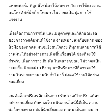
แพลตฟอร์ม ที่ถูกดีไซน์มาให้สมควร กับการใช้แรงงาน
บนโทรศัพท์มือถือ โดยตรงไม่ว่าจะเป็น ปุ่มการใช้
แรงงาน
เพื่อเลือกรายการพนัน และเมนูต่างๆและก็ลักษณะจอ
ของการวางเดิมพันที่ใช้งาน ง่ายเหมาะสมกับขนาด ของ
นิ้วมือของทุกคน มันจะยิ่งสนใจตรง ที่ทุกคนสามารถใช้
งานมัน ได้อย่างง่ายดายเพิ่มขึ้นเรื่อยๆได้ ช่องที่จะใช้
สำหรับ เพื่อการวางเดิมพัน ในหลายๆขณะ ไม่ว่าจะเป็น
ระยะสั้นเพียงแต่ 10 ถึง 15 นาทีหรือบางทีก็อาจจะใช้
งาน ในระยะยาวนานนับชั่วโมงก็ ยังคงใช้งานได้อย่าง
ยอดเยี่ยม
เกมส์สล็อตฟรีเครดิต เป็นการปรับปรุงแก้ไขปรับ แก้มา
อย่างยอดเยี่ยม กับทางเว็บ พนันออนไลน์นี้ที่เป็น ความ
พอใจของทาง กลุ่มผู้นักเสี่ยงดวง ทุกคน เป็นอย่างมาก