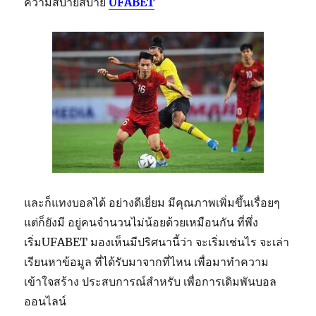
ความสบายสบาย
UFABET
และก็แทงบอลได้ อย่างดีเยี่ยม มีคุณภาพเพิ่มขึ้นเรื่อยๆ
แต่ก็ยังมี อยู่คนจำนวนไม่น้อยด้วยเหมือนกัน ที่พึ่ง
เริ่มUFABET มองเห็นมีปริศนานี้ว่า จะเริ่มเช่นไร จะเล่า
เรียนหาข้อมูล ที่ได้รับมาจากที่ไหน เพื่อมาทำความ
เข้าใจสร้าง ประสบการณ์สำหรับ เพื่อการเดิมพันบอล
ออนไลน์