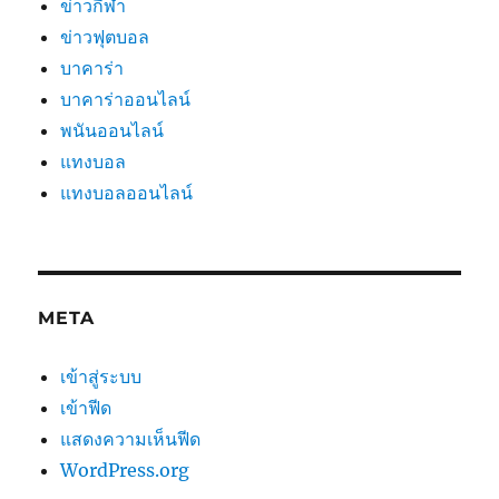
ข่าวกีฬา
ข่าวฟุตบอล
บาคาร่า
บาคาร่าออนไลน์
พนันออนไลน์
แทงบอล
แทงบอลออนไลน์
META
เข้าสู่ระบบ
เข้าฟีด
แสดงความเห็นฟีด
WordPress.org