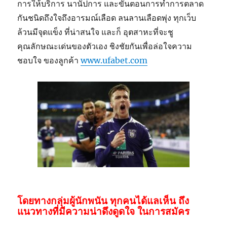
การให้บริการ นานัปการ และขั้นตอนการทำการตลาด
กันชนิดถึงใจถึงอารมณ์เลือด ลนลานเลือดพุ่ง ทุกเว็บ
ล้วนมีจุดแข็ง ที่น่าสนใจ และก็ อุตสาหะที่จะชู
คุณลักษณะเด่นของตัวเอง ชิงชัยกันเพื่อล่อใจความ
ชอบใจ ของลูกค้า
www.ufabet.com
โดยทางกลุ่มผู้นักพนัน ทุกคนได้แลเห็น ถึง
แนวทางที่มีความน่าดึงดูดใจ ในการสมัคร