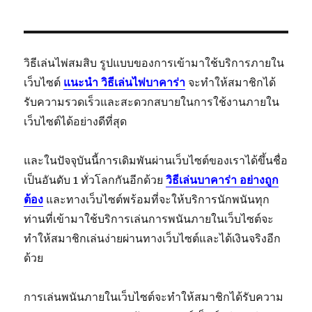
วิธีเล่นไพ่สมสิบ รูปแบบของการเข้ามาใช้บริการภายใน
เว็บไซต์
แนะนำ วิธีเล่นไพ่บาคาร่า
จะทำให้สมาชิกได้
รับความรวดเร็วและสะดวกสบายในการใช้งานภายใน
เว็บไซต์ได้อย่างดีที่สุด
และในปัจจุบันนี้การเดิมพันผ่านเว็บไซต์ของเราได้ขึ้นชื่อ
เป็นอันดับ 1 ทั่วโลกกันอีกด้วย
วิธีเล่นบาคาร่า อย่างถูก
ต้อง
และทางเว็บไซต์พร้อมที่จะให้บริการนักพนันทุก
ท่านที่เข้ามาใช้บริการเล่นการพนันภายในเว็บไซต์จะ
ทำให้สมาชิกเล่นง่ายผ่านทางเว็บไซต์และได้เงินจริงอีก
ด้วย
การเล่นพนันภายในเว็บไซต์จะทำให้สมาชิกได้รับความ