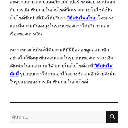
สะดวกสบายและปลอดภัย 100 เปอร์เซ็นต์อย่างแน่นอน
กับการเดิมพันภายในเว็บไซต์นี้เพราะทางเว็บไซต์เป็น
เว็บไซต์ชั้นนำที่เปิดให้บริการ
วิธีเล่นไพ่เก้าเก
โดยตรง
และมีความมั่นคงสูงในระบบของการให้บริการและ
เรื่องของการเงิน
เพราะทางเว็บไซต์มีทีมงานที่มีฝีมือคอยดูแลสมาชิก
อย่างใกล้ชิดทุกขั้นตอนและในรูปแบบของการวางเงิน
เดิมพันในแต่ละเกมกีฬาภายในเว็บไซต์จะมี
วิธีเล่นไพ่
ดัมมี่
รูปแบบการใช้งานเอาไว้อย่างชัดเจนอีกด้วยดังนั้น
ในรูปแบบของการเดิมพันภายในเว็บไซต์
ค้นห
ค้นหา: