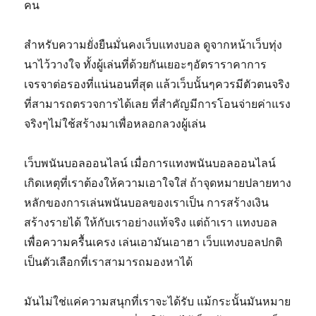
คน
สำหรับความยั่งยืนมั่นคงเว็บแทงบอล ดูจากหน้าเว็บทุ่ง
นาไว้วางใจ ทั้งผู้เล่นที่ด้วยกันเยอะๆอัตราราคาการ
เจรจาต่อรองที่แน่นอนที่สุด แล้วเว็บนั้นๆควรมีตัวตนจริง
ที่สามารถตรวจการได้เลย ที่สำคัญมีการโอนจ่ายค่าแรง
จริงๆไม่ใช้สร้างมาเพื่อหลอกลวงผู้เล่น
เว็บพนันบอลออนไลน์ เมื่อการแทงพนันบอลออนไลน์
เกิดเหตุที่เราต้องให้ความเอาใจใส่ ถ้าจุดหมายปลายทาง
หลักของการเล่นพนันบอลของเราเป็น การสร้างเงิน
สร้างรายได้ ให้กับเราอย่างแท้จริง แต่ถ้าเรา แทงบอล
เพื่อความครื้นเครง เล่นเอามันเอาฮา เว็บแทงบอลปกติ
เป็นตัวเลือกที่เราสามารถมองหาได้
มันไม่ใช่แค่ความสนุกที่เราจะได้รับ แม้กระนั้นมันหมาย