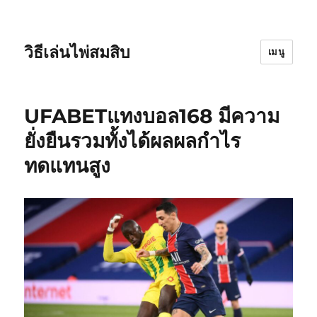
วิธีเล่นไพ่สมสิบ
เมนู
UFABETแทงบอล168 มีความ
ยั่งยืนรวมทั้งได้ผลผลกำไร
ทดแทนสูง