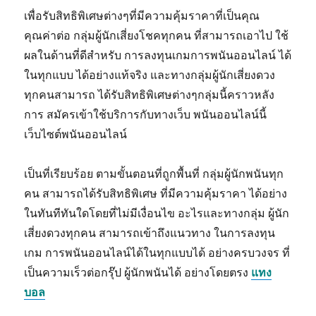
เพื่อรับสิทธิพิเศษต่างๆที่มีความคุ้มราคาที่เป็นคุณ
คุณค่าต่อ กลุ่มผู้นักเสี่ยงโชคทุกคน ที่สามารถเอาไป ใช้
ผลในด้านที่ดีสำหรับ การลงทุนเกมการพนันออนไลน์ ได้
ในทุกแบบ ได้อย่างแท้จริง และทางกลุ่มผู้นักเสี่ยงดวง
ทุกคนสามารถ ได้รับสิทธิพิเศษต่างๆกลุ่มนี้คราวหลัง
การ สมัครเข้าใช้บริการกับทางเว็บ พนันออนไลน์นี้
เว็บไซต์พนันออนไลน์
เป็นที่เรียบร้อย ตามขั้นตอนที่ถูกพื้นที่ กลุ่มผู้นักพนันทุก
คน สามารถได้รับสิทธิพิเศษ ที่มีความคุ้มราคา ได้อย่าง
ในทันทีทันใดโดยที่ไม่มีเงื่อนไข อะไรและทางกลุ่ม ผู้นัก
เสี่ยงดวงทุกคน สามารถเข้าถึงแนวทาง ในการลงทุน
เกม การพนันออนไลน์ได้ในทุกแบบได้ อย่างครบวงจร ที่
เป็นความเร็วต่อกรุ๊ป ผู้นักพนันได้ อย่างโดยตรง
แทง
บอล