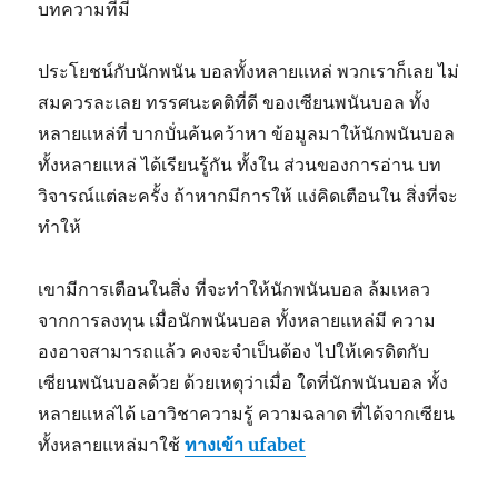
บทความที่มี
ประโยชน์กับนักพนัน บอลทั้งหลายแหล่ พวกเราก็เลย ไม่
สมควรละเลย ทรรศนะคติที่ดี ของเซียนพนันบอล ทั้ง
หลายแหล่ที่ บากบั่นค้นคว้าหา ข้อมูลมาให้นักพนันบอล
ทั้งหลายแหล่ ได้เรียนรู้กัน ทั้งใน ส่วนของการอ่าน บท
วิจารณ์แต่ละครั้ง ถ้าหากมีการให้ แง่คิดเตือนใน สิ่งที่จะ
ทำให้
เขามีการเตือนในสิ่ง ที่จะทำให้นักพนันบอล ล้มเหลว
จากการลงทุน เมื่อนักพนันบอล ทั้งหลายแหล่มี ความ
องอาจสามารถแล้ว คงจะจำเป็นต้อง ไปให้เครดิตกับ
เซียนพนันบอลด้วย ด้วยเหตุว่าเมื่อ ใดที่นักพนันบอล ทั้ง
หลายแหล่ได้ เอาวิชาความรู้ ความฉลาด ที่ได้จากเซียน
ทั้งหลายแหล่มาใช้
ทางเข้า ufabet