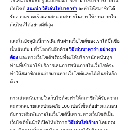
วิธีเล่นไพ่สมสิบ รูปแบบของการเข้ามาใช้บริการภายใน
เว็บไซต์
แนะนำ วิธีเล่นไพ่บาคาร่า
จะทำให้สมาชิกได้
รับความรวดเร็วและสะดวกสบายในการใช้งานภายใน
เว็บไซต์ได้อย่างดีที่สุด
และในปัจจุบันนี้การเดิมพันผ่านเว็บไซต์ของเราได้ขึ้นชื่อ
เป็นอันดับ 1 ทั่วโลกกันอีกด้วย
วิธีเล่นบาคาร่า อย่างถูก
ต้อง
และทางเว็บไซต์พร้อมที่จะให้บริการนักพนันทุก
ท่านที่เข้ามาใช้บริการเล่นการพนันภายในเว็บไซต์จะ
ทำให้สมาชิกเล่นง่ายผ่านทางเว็บไซต์และได้เงินจริงอีก
ด้วย
การเล่นพนันภายในเว็บไซต์จะทำให้สมาชิกได้รับความ
สะดวกสบายและปลอดภัย 100 เปอร์เซ็นต์อย่างแน่นอน
กับการเดิมพันภายในเว็บไซต์นี้เพราะทางเว็บไซต์เป็น
เว็บไซต์ชั้นนำที่เปิดให้บริการ
วิธีเล่นไพ่เก้าเก
โดยตรง