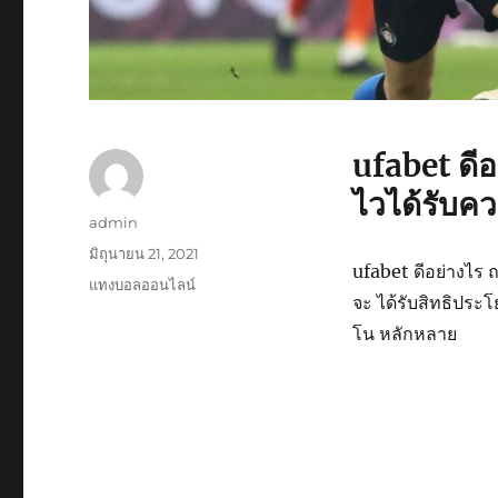
ufabet ดีอย
ไวได้รับค
ผู้
admin
เขียน
เขียน
มิถุนายน 21, 2021
ufabet ดีอย่างไร
ถ
เมื่อ
หมวด
แทงบอลออนไลน์
จะ ได้รับสิทธิประ
หมู่
โน หลักหลาย