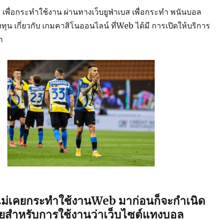
 เพื่อกระทำใช้งาน ผ่านทางเว็บยูฟ่าเบส เพื่อกระทำ พนันบอล
น เกี่ยวกับ เกมคาสิโนออนไลน์ ที่Web ได้มี การเปิดให้บริการ
า
ยังไม่เคยกระทำใช้งานWeb มาก่อนก็จะกำเนิด
สงสัยสำหรับการใช้งานว่าเว็บไซต์แทงบอล