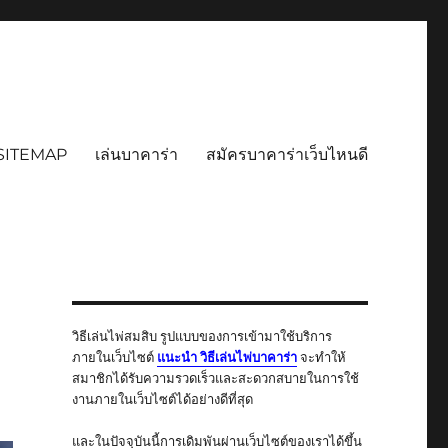
SITEMAP
เล่นบาคาร่า
สมัครบาคาร่าเว็บไหนดี
วิธีเล่นไพ่สมสิบ รูปแบบของการเข้ามาใช้บริการ
ภายในเว็บไซต์
แนะนำ วิธีเล่นไพ่บาคาร่า
จะทำให้
สมาชิกได้รับความรวดเร็วและสะดวกสบายในการใช้
งานภายในเว็บไซต์ได้อย่างดีที่สุด
และในปัจจุบันนี้การเดิมพันผ่านเว็บไซต์ของเราได้ขึ้น