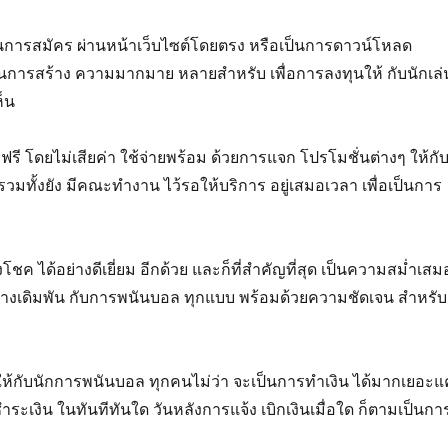
ป็นการสมัคร ผ่านหน้าเว็บไซต์โดยตรง หรือเป็นการดาวน์โหลด
ป็นการสร้าง ความมากมาย หลายสำหรับ เพื่อการลงทุนให้ กับนักเล่
ห็น
ฟรี โดยไม่เสียค่า ใช้จ่ายพร้อม ด้วยการแจก โปรโมชั่นต่างๆ ให้กั
วมทั้งยัง มีคณะทำงาน ไว้รอให้บริการ อยู่เสมอเวลา เพื่อเป็นการ
งโชค ได้อย่างดีเยี่ยม อีกด้วย และก็ที่สำคัญที่สุด เป็นความสม่ำเสม
วางเดิมพัน กับการพนันบอล ทุกแบบ พร้อมด้วยความชัดเจน สำหรับ
้กับนักการพนันบอล ทุกคนไม่ว่า จะเป็นการทำเงิน ได้มากเยอะแค
ระเงิน ในทันทีทันใด วันหลังการแจ้ง เบิกเงินเมื่อใด ก็ตามเป็นกา