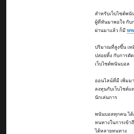
สำหรับเว็บไซต์พนั
ผู้ที่หันมาพอใจ กั
ผ่านมาแล้ว ก็มี
ww
ปริมาณที่สูงขึ้น เห
ปล่อยทิ้ง กับการต
เว็บไซต์พนันบอล
ออนไลน์ที่มี เพิ่ม
ลงทุนกับเว็บไซต์แ
นักเล่นการ
พนันบอลทุกคน ได้อ
หนทางในการเข้าถึง
ได้หลายหนทาง