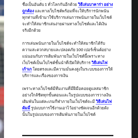
ชื่อเป็นอันดับ 1 ทั่วโลกกันอีกด้วย
วิธีเล่นบาคาร่า อย่าง
ถูกต้อง
และทางเว็บไซต์พร้อมที่จะให้บริการนักพนัน
ทุกท่านที่เข้ามาใช้บริการเล่นการพนันภายในเว็บไซต์
จะทำให้สมาชิกเล่นง่ายผ่านทางเว็บไซต์และได้เงิน
จริงอีกด้วย
การเล่นพนันภายในเว็บไซต์จะทำให้สมาชิกได้รับ
ความสะดวกสบายและปลอดภัย 100 เปอร์เซ็นต์อย่าง
แน่นอนกับการเดิมพันภายในเว็บไซต์นี้เพราะทาง
เว็บไซต์เป็นเว็บไซต์ชั้นนำที่เปิดให้บริการ
วิธีเล่นไพ่
เก้าเก
โดยตรงและมีความมั่นคงสูงในระบบของการให้
บริการและเรื่องของการเงิน
เพราะทางเว็บไซต์มีทีมงานที่มีฝีมือคอยดูแลสมาชิก
อย่างใกล้ชิดทุกขั้นตอนและในรูปแบบของการวางเงิน
เดิมพันในแต่ละเกมกีฬาภายในเว็บไซต์จะมี
วิธีเล่นไพ่
ดัมมี่
รูปแบบการใช้งานเอาไว้อย่างชัดเจนอีกด้วยดัง
นั้นในรูปแบบของการเดิมพันภายในเว็บไซต์