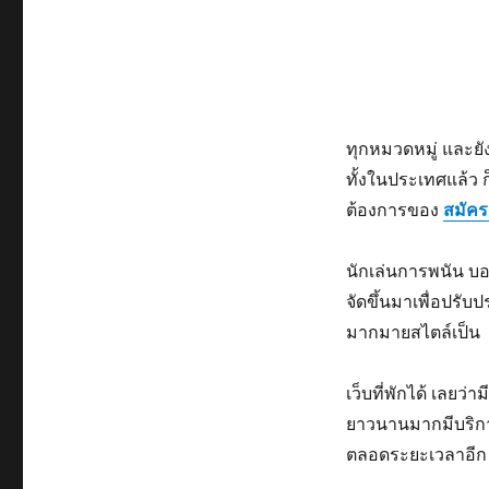
ทุกหมวดหมู่ และยัง
ทั้งในประเทศแล้ว ก
ต้องการของ
สมัค
นักเล่นการพนัน บ
จัดขึ้นมาเพื่อปรับ
มากมายสไตล์เป็น
เว็บที่พักได้ เลยว่
ยาวนานมากมีบริการ
ตลอดระยะเวลาอีก