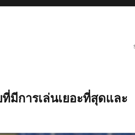
ที่มีการเล่นเยอะที่สุดและ