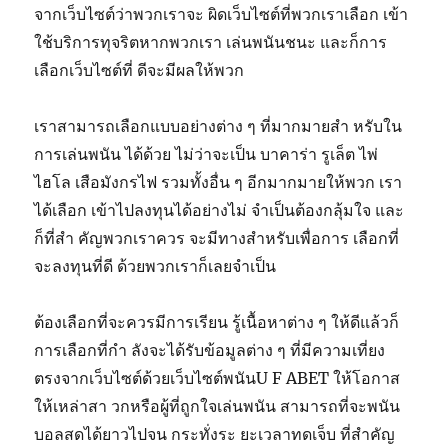
จากเว็บไซต์ว่าพวกเราจะ ผิดเว็บไซต์ที่พวกเราเลือก เข้า
ใช้บริการทุจริตหากพวกเรา เล่นพนันชนะ และก็การ
เลือกเว็บไซต์ที่ ดีจะมีผลให้พวก
เราสามารถเลือกแบบอย่างต่าง ๆ ที่มากมายสำ หรับใน
การเล่นพนัน ได้ด้วย ไม่ว่าจะเป็น บาคาร่า รูเล็ต ไพ่
ไฮโล เสือมังกรไฟ รวมทั้งอื่น ๆ อีกมากมายให้พวก เรา
ได้เลือก เข้าไปลงทุนได้อย่างไม่ จำเป็นต้องกลุ้มใจ และ
ก็ที่สำ คัญพวกเราควร จะมีทางสำหรับเพื่อการ เลือกที่
จะลงทุนที่ดี ด้วยพวกเราก็เลยจำเป็น
ต้องเลือกที่จะควรมีการเรียน รู้เนื้อหาต่าง ๆ ให้ดีแล้วก็
การเลือกที่กำ ลังจะได้รับข้อมูลต่าง ๆ ที่มีความเที่ยง
ตรงจากเว็บไซต์ด้วยเว็บไซต์พนันU F ABET ให้โอกาส
ให้เหล่าสา วกหรือผู้ที่ถูกใจเล่นพนัน สามารถที่จะพนัน
บอลสดได้ยาวไปจน กระทั่งระ ยะเวลาทดเจ็บ ที่สำคัญ