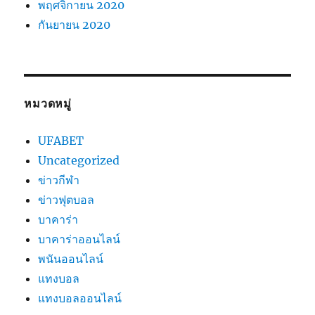
พฤศจิกายน 2020
กันยายน 2020
หมวดหมู่
UFABET
Uncategorized
ข่าวกีฬา
ข่าวฟุตบอล
บาคาร่า
บาคาร่าออนไลน์
พนันออนไลน์
แทงบอล
แทงบอลออนไลน์