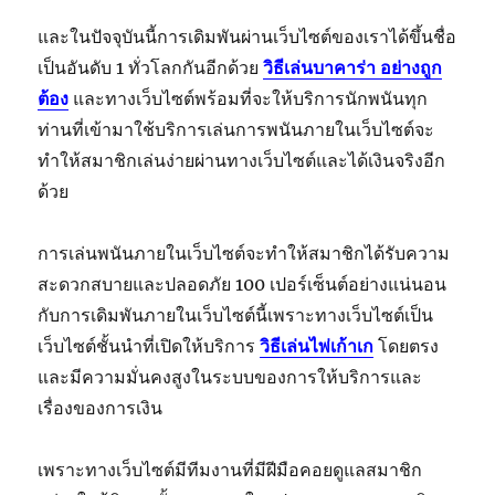
และในปัจจุบันนี้การเดิมพันผ่านเว็บไซต์ของเราได้ขึ้นชื่อ
เป็นอันดับ 1 ทั่วโลกกันอีกด้วย
วิธีเล่นบาคาร่า อย่างถูก
ต้อง
และทางเว็บไซต์พร้อมที่จะให้บริการนักพนันทุก
ท่านที่เข้ามาใช้บริการเล่นการพนันภายในเว็บไซต์จะ
ทำให้สมาชิกเล่นง่ายผ่านทางเว็บไซต์และได้เงินจริงอีก
ด้วย
การเล่นพนันภายในเว็บไซต์จะทำให้สมาชิกได้รับความ
สะดวกสบายและปลอดภัย 100 เปอร์เซ็นต์อย่างแน่นอน
กับการเดิมพันภายในเว็บไซต์นี้เพราะทางเว็บไซต์เป็น
เว็บไซต์ชั้นนำที่เปิดให้บริการ
วิธีเล่นไพ่เก้าเก
โดยตรง
และมีความมั่นคงสูงในระบบของการให้บริการและ
เรื่องของการเงิน
เพราะทางเว็บไซต์มีทีมงานที่มีฝีมือคอยดูแลสมาชิก