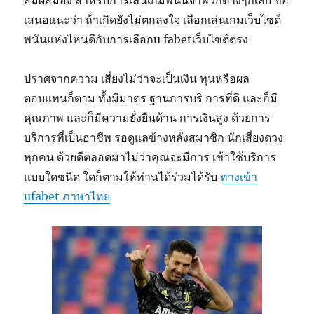
สัมผัสมอง สำหรับการเล่นเกมพนันจำพวกต่างๆก็เลย ขอ
เสนอแนะว่า ถ้าเกิดยังไม่ตกลงใจ เลือกเล่นเกมเว็บไซต์
พนันแห่งไหนดีกับการเลือกu fabetเว็บไซต์ตรง
ปราศจากความ เสี่ยงไม่ว่าจะเป็นเงิน ทุนหรือผล
ตอบแทนก็ตาม ทั้งมีมาตร ฐานการบริ การที่ดี และก็มี
คุณภาพ และก็มีความยั่งยืนด้าน การเงินสูง ด้วยการ
บริการที่เป็นอาชีพ รอดูแลข้างหลังสมาชิก นักเสี่ยงดวง
ทุกคน ด้วยดีตลอดมาไม่ว่าคุณจะมีการ เข้าใช้บริการ
แบบใดชนิด ใดก็ตามให้ท่านได้ร่วมได้รับ
ทางเข้า
ufabet ภาษาไทย