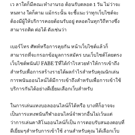
เว ลาใดก็มีคณะทำงานรอ ต้อนรับตลอด 1 วัน ไม่ว่าจะ
หนทาง ใดก็ตาม แม้กระนั้น จะชี้แนะว่าทุกเว็บไซต์จะ
ต้องมีผู้ให้บริการคอยต้อนรับอยู่ ตลอดในทุกวิถีทางซึ่ง
สามารถติด ต่อได้ ดังเช่นว่า
เบอร์โทร ศัพท์หรือการคุยกัน หน้าเว็บไซต์แล้วก็
สามารถที่จะกรอกข้อมูลการสมัคร บนเว็บไซต์โดยตรง
เว็บไซต์พนันU FABE Tที่ได้กำไรสวยทำให้การเข้าถึง
สำหรับเพื่อการสร้างรายได้ผลกำไรสำหรับคุณนักเล่น
การพนันออนไลน์ได้มีการเข้าถึงสำหรับเพื่อการเข้าใช้
บริการกันได้อย่างดีเยี่ยมเลือกเว็บสำหรับ
ในการเล่นแทงบอลออนไลน์ก็ได้หรือ บางทีก็อาจจะ
เป็นการแทงพนันกีฬาออนไลน์จำพวกอื่นไม่เว้นแต่
ว่าการเล่นคาสิโนออนไลน์ก็เป็น การตอบรับสนองตอบที่
ดีเยี่ยมๆสำหรับการเข้าใช้ งานสำหรับคุณ ได้เลือกเว็บ