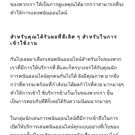
ของพวกเรา ให้เป็นการดูแลคุณได้มากกว่าสามารถที่จะ
ทำให้การแทงพนันออนไลน์
สำหรับคุณได้รับผลที่ดีเลิศ ๆ สำหรับในการ
เข้าใช้งาน
กันไปเลยมาเลือกเล่นพนันออนไลน์สำหรับเว็บของพวก
เราที่มีการให้บริการที่ ดีและก็ครบวงจรให้กับคุณนัก
การพนันออนไลน์ทุกคนกันไปได้ ยังมีคุณภาพ มากยิ่ง
กว่าที่ควรจะพร้อมที่กำลังจะได้ผลกำไรที่สวย มากมายๆ
ทำให้การเข้าใ ช้บริการข้างในเว็บของพวกเรา นั้น
เป็นการตอบรับที่ดีก็เลยได้รับความนิยมมากมายๆ
ในกลุ่มนักเล่นการพนันออนไลน์ที่มีการเข้าถึงในการ
เปิดให้บริการเล่นพนันออนไลน์ทุกแบบอย่างที่เว็บของ