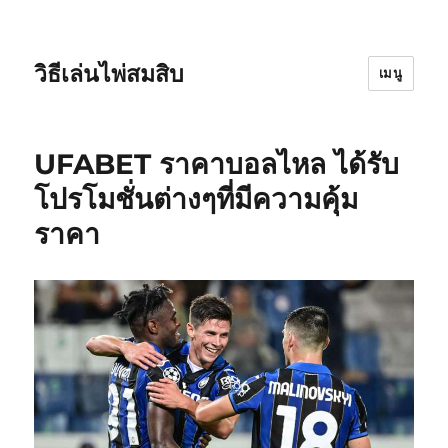
วิธีเล่นไพ่สมสิบ
เมนู
UFABET ราคาบอลไหล ได้รับ
โปรโมชั่นต่างๆที่มีความคุ้ม
ราคา