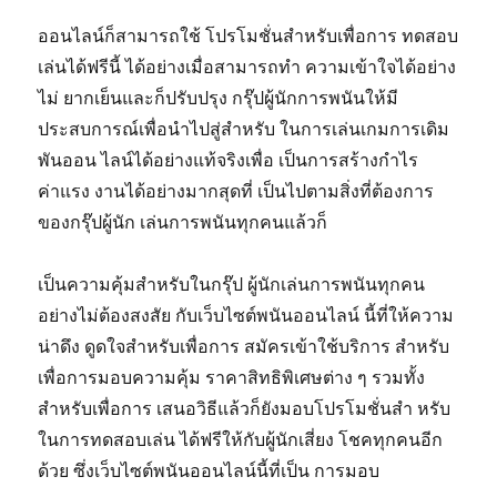
ออนไลน์ก็สามารถใช้ โปรโมชั่นสำหรับเพื่อการ ทดสอบ
เล่นได้ฟรีนี้ ได้อย่างเมื่อสามารถทำ ความเข้าใจได้อย่าง
ไม่ ยากเย็นและก็ปรับปรุง กรุ๊ปผู้นักการพนันให้มี
ประสบการณ์เพื่อนำไปสู่สำหรับ ในการเล่นเกมการเดิม
พันออน ไลน์ได้อย่างแท้จริงเพื่อ เป็นการสร้างกำไร
ค่าแรง งานได้อย่างมากสุดที่ เป็นไปตามสิ่งที่ต้องการ
ของกรุ๊ปผู้นัก เล่นการพนันทุกคนแล้วก็
เป็นความคุ้มสำหรับในกรุ๊ป ผู้นักเล่นการพนันทุกคน
อย่างไม่ต้องสงสัย กับเว็บไซต์พนันออนไลน์ นี้ที่ให้ความ
น่าดึง ดูดใจสำหรับเพื่อการ สมัครเข้าใช้บริการ สำหรับ
เพื่อการมอบความคุ้ม ราคาสิทธิพิเศษต่าง ๆ รวมทั้ง
สำหรับเพื่อการ เสนอวิธีแล้วก็ยังมอบโปรโมชั่นสำ หรับ
ในการทดสอบเล่น ได้ฟรีให้กับผู้นักเสี่ยง โชคทุกคนอีก
ด้วย ซึ่งเว็บไซต์พนันออนไลน์นี้ที่เป็น การมอบ