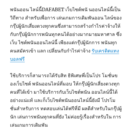
พนันออน ไลน์นี้DAFABET เว็บไซต์พนั นออนไลน์นี้เป็น
วิถีทาง สำหรับเพื่อการ เล่นเกมการเดิมพันออน ไลน์ของ
กรุ๊ปผู้นักเสี่ยงดวงทุกคนซึ่งสามารถสร้างกำไรค่าจ้างให้
กับกรุ๊ปผู้นักการพนันทุกคนได้อย่างมากมายมหาศาล ซึ่ง
เว็บ ไซต์พนันออนไลน์นี้ เพียงแต่กรุ๊ปผู้นักการ พนันทุก
คนสมัครเข้า แลก เปลี่ยนกับกำไรค่าจ้าง
รับเครดิตแทง
บอลฟรี
ใช้บริการก็สามารถได้รับสิท ธิพิเศษพี่เป็นโปร โมชั่นข
องเว็บไซต์ พนันออนไลน์ที่มอบ ให้กรุ๊ปผู้นักเสี่ยงดวงทุก
คนที่ได้เข้า มาใช้บริการกับเว็บไซต์พนัน ออนไลน์นี้ได้
อย่างแน่แท้ และก็เว็บไซต์พนันออนไลน์นี้ยังมี โปรโม
ชั่นสำหรับการ ทดสอบเล่นได้ฟรีที่มี ผลดีสำหรับในกรุ๊ปผู้
นัก เล่นการพนันทุกคนที่ยัง ไม่ค่อยรู้เรื่องสำหรับใน การ
เล่นเกมการเดิมพัน