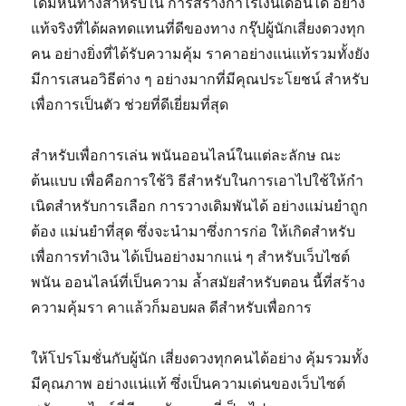
ได้มีหนทางสำหรับใน การสร้างกำไรเงินเดือนได้ อย่าง
แท้จริงที่ได้ผลทดแทนที่ดีของทาง กรุ๊ปผู้นักเสี่ยงดวงทุก
คน อย่างยิ่งที่ได้รับความคุ้ม ราคาอย่างแน่แท้รวมทั้งยัง
มีการเสนอวิธีต่าง ๆ อย่างมากที่มีคุณประโยชน์ สำหรับ
เพื่อการเป็นตัว ช่วยที่ดีเยี่ยมที่สุด
สำหรับเพื่อการเล่น พนันออนไลน์ในแต่ละลักษ ณะ
ต้นแบบ เพื่อคือการใช้วิ ธีสำหรับในการเอาไปใช้ให้กำ
เนิดสำหรับการเลือก การวางเดิมพันได้ อย่างแม่นยำถูก
ต้อง แม่นยำที่สุด ซึ่งจะนำมาซึ่งการก่อ ให้เกิดสำหรับ
เพื่อการทำเงิน ได้เป็นอย่างมากแน่ ๆ สำหรับเว็บไซต์
พนัน ออนไลน์ที่เป็นความ ล้ำสมัยสำหรับตอน นี้ที่สร้าง
ความคุ้มรา คาแล้วก็มอบผล ดีสำหรับเพื่อการ
ให้โปรโมชั่นกับผู้นัก เสี่ยงดวงทุกคนได้อย่าง คุ้มรวมทั้ง
มีคุณภาพ อย่างแน่แท้ ซึ่งเป็นความเด่นของเว็บไซต์