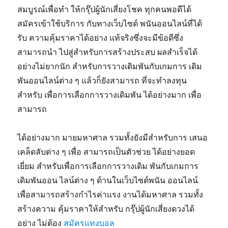
สมบูรณ์เพื่อทำ ให้กรุ๊ปผู้นักเสี่ยงโชค ทุกคนพอดีได้
สมัครเข้าใช้บริการ กับทางเว็บไซต์ พนันออนไลน์ที่ได้
รับ ความคุ้มราคาได้อย่าง แท้จริงซึ่งจะมีข้อดีซึ่ง
สามารถนำ ไปสู่สำหรับการสร้างประสบ ผลสำเร็จได้
อย่างไม่ยากนัก สำหรับการวางเดิมพันกับเกมการ เดิม
พันออนไลน์ต่าง ๆ แล้วก็ยังสามารถ ที่จะทำลงทุน
สำหรับ เพื่อการเลือกการวางเดิมพัน ได้อย่างมาก เพื่อ
สามารถ
ได้อย่างมาก มายมหาศาล รวมทั้งยังมีสำหรับการ เสนอ
เคล็ดลับต่าง ๆ เพื่อ สามารถเป็นตัวช่วย ได้อย่างยอด
เยี่ยม สำหรับเพื่อการเลือกการวางเดิม พันกับเกมการ
เดิมพันออน ไลน์ต่าง ๆ ด้านในเว็บไซต์พนัน ออนไลน์
เพื่อสามารถสร้างกำไรค่าแรง งานได้มหาศาล รวมทั้ง
สร้างความ คุ้มราคาให้สำหรับ กรุ๊ปผู้นักเสี่ยงดวงได้
อย่าง ไม่ต้อง
สมัครแทงบอล