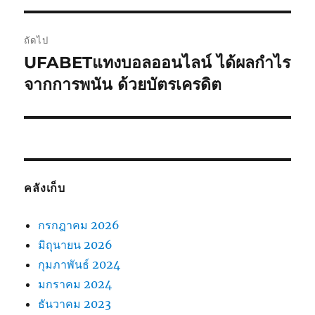
ถัดไป
UFABETแทงบอลออนไลน์ ได้ผลกำไร
เรื่อง
ต่อ
จากการพนัน ด้วยบัตรเครดิต
ไป:
คลังเก็บ
กรกฎาคม 2026
มิถุนายน 2026
กุมภาพันธ์ 2024
มกราคม 2024
ธันวาคม 2023