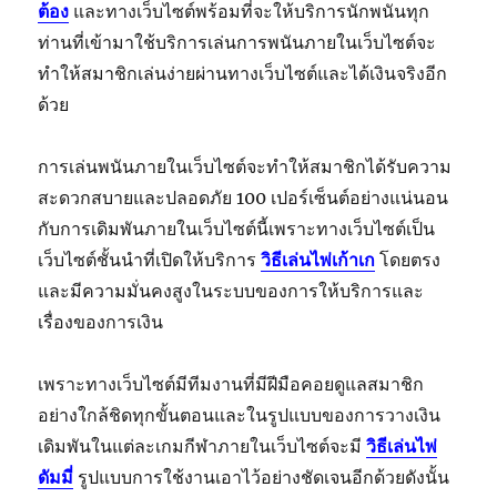
ต้อง
และทางเว็บไซต์พร้อมที่จะให้บริการนักพนันทุก
ท่านที่เข้ามาใช้บริการเล่นการพนันภายในเว็บไซต์จะ
ทำให้สมาชิกเล่นง่ายผ่านทางเว็บไซต์และได้เงินจริงอีก
ด้วย
การเล่นพนันภายในเว็บไซต์จะทำให้สมาชิกได้รับความ
สะดวกสบายและปลอดภัย 100 เปอร์เซ็นต์อย่างแน่นอน
กับการเดิมพันภายในเว็บไซต์นี้เพราะทางเว็บไซต์เป็น
เว็บไซต์ชั้นนำที่เปิดให้บริการ
วิธีเล่นไพ่เก้าเก
โดยตรง
และมีความมั่นคงสูงในระบบของการให้บริการและ
เรื่องของการเงิน
เพราะทางเว็บไซต์มีทีมงานที่มีฝีมือคอยดูแลสมาชิก
อย่างใกล้ชิดทุกขั้นตอนและในรูปแบบของการวางเงิน
เดิมพันในแต่ละเกมกีฬาภายในเว็บไซต์จะมี
วิธีเล่นไพ่
ดัมมี่
รูปแบบการใช้งานเอาไว้อย่างชัดเจนอีกด้วยดังนั้น