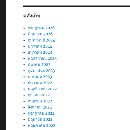
คลังเก็บ
กรกฎาคม 2026
มิถุนายน 2026
กุมภาพันธ์ 2024
มกราคม 2024
ธันวาคม 2023
พฤศจิกายน 2023
มีนาคม 2023
กุมภาพันธ์ 2023
มกราคม 2023
ธันวาคม 2022
พฤศจิกายน 2022
ตุลาคม 2022
กันยายน 2022
สิงหาคม 2022
กรกฎาคม 2022
มิถุนายน 2022
พฤษภาคม 2022