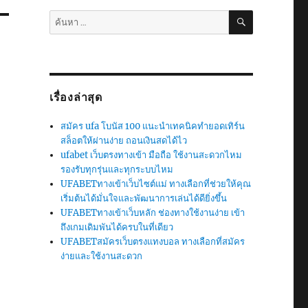
ค้นหา
ค้นหา:
เรื่องล่าสุด
สมัคร ufa โบนัส 100 แนะนำเทคนิคทำยอดเทิร์น
สล็อตให้ผ่านง่าย ถอนเงินสดได้ไว
ufabet เว็บตรงทางเข้า มือถือ ใช้งานสะดวกไหม
รองรับทุกรุ่นและทุกระบบไหม
UFABETทางเข้าเว็บไซต์แม่ ทางเลือกที่ช่วยให้คุณ
เริ่มต้นได้มั่นใจและพัฒนาการเล่นได้ดียิ่งขึ้น
UFABETทางเข้าเว็บหลัก ช่องทางใช้งานง่าย เข้า
ถึงเกมเดิมพันได้ครบในที่เดียว
UFABETสมัครเว็บตรงแทงบอล ทางเลือกที่สมัคร
ง่ายและใช้งานสะดวก