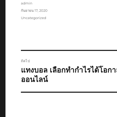
ผู้
admin
เขียน
เขียน
กันยายน 17, 2020
เมื่อ
หมวด
Uncategorized
หมู่
เมนู
ถัดไป
นำทาง
แทงบอล เลือกทำกำไรได้โอกาสท
เรื่อง
ต่อ
เรื่อง
ออนไลน์
ไป: